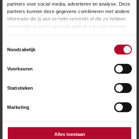
verwijderen van de Reuzenberenklauw?
partners voor social media, adverteren en analyse. Deze
partners kunnen deze gegevens combineren met andere
informatie die jij aan ze hebt verstrekt of die ze hebben
verzameld op basis van jouw gebruik van hun services.
Wat doet ProRail tegen de Reuzenberenklauw?
Toestemmingsselectie
Noodzakelijk
Waarom is de Reuzenberenklauw een
gevaarlijke plant?
Voorkeuren
Statistieken
Ben je tevreden over de informatie op
Marketing
deze pagina?
Ja
Nee
Alles toestaan