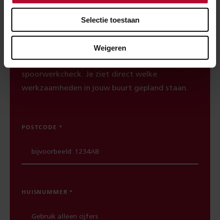
Selectie toestaan
Spoorwerkcheck
Woon of werk je binnen 300 meter van het
Weigeren
spoor? Maak dan gebruik van onze
spoorwerkcheck. Je ziet direct welke
werkzaamheden in jouw buurt gepland staan.
POSTCODE
HUISNUMMER