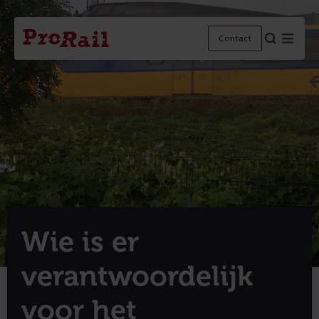
Navigatie
Homepage
Menu
Contact
ProRail
Wie is er
verantwoordelijk
voor het