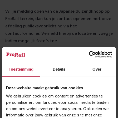
Wil je melding doen van de Japanse duizendknoop op
ProRail terrein, dan kun je contact opnemen met onze
afdeling publieksvoorlichting via het
contactformulier. Vermeld hierbij de locatie en voeg je
indien mogelijk foto's toe.
Naar het contactformulier
Toestemming
Details
Over
Of zocht je een naar een
Deze website maakt gebruik van cookies
antwoord op deze vraag?
We gebruiken cookies om content en advertenties te
personaliseren, om functies voor social media te bieden
en om ons websiteverkeer te analyseren. Ook delen we
Wie is er verantwoordelijk voor het
informatie over jouw gebruik van onze site met onze