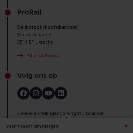
ProRail
De Inktpot (hoofdkantoor)
Moreelsepark 3
3511 EP Utrecht
Alle kantoren
Volg ons op
Bezoek
Bezoek
Bezoek
Bezoek
onze
onze
onze
onze
Facebook
Instagram
Youtube
LinkedIn
pagina
pagina
pagina
pagina
Cookie instellingen
Copyright
Disclaimer
Toegankelijkheid
Cookies
Privacy
Feedback
Voor 't spoor van morgen
Beric