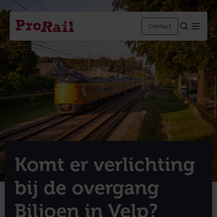
Navigatie
Homepage
Menu
Contact
ProRail
Komt er verlichting
bij de overgang
Biljoen in Velp?