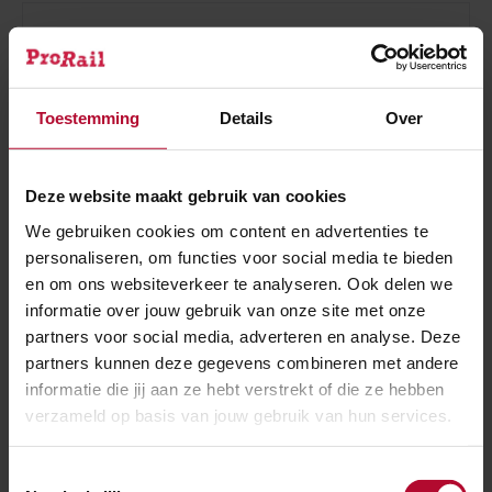
Wat is de historie van het maatregelenpakket
en besluitvormingsproces vanaf 2015?
Toestemming
Details
Over
Kunnen de bellen van de nieuwe installatie aan
Deze website maakt gebruik van cookies
de Middachterallee op een acceptabel
We gebruiken cookies om content en advertenties te
personaliseren, om functies voor social media te bieden
geluidsniveau worden afgesteld?
en om ons websiteverkeer te analyseren. Ook delen we
informatie over jouw gebruik van onze site met onze
partners voor social media, adverteren en analyse. Deze
Er is zorg over de wateroverlast vanaf de
partners kunnen deze gegevens combineren met andere
informatie die jij aan ze hebt verstrekt of die ze hebben
Posbank. Kan ProRail dit oplossen?
verzameld op basis van jouw gebruik van hun services.
Toestemmingsselectie