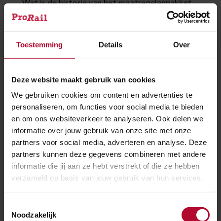
Wat is de historie van het maatregelenpakket
en besluitvormingsproces vanaf 2015?
Toestemming
Details
Over
Kunnen de bellen van de nieuwe installatie aan
Deze website maakt gebruik van cookies
de Middachterallee op een acceptabel
We gebruiken cookies om content en advertenties te
geluidsniveau worden afgesteld?
personaliseren, om functies voor social media te bieden
en om ons websiteverkeer te analyseren. Ook delen we
informatie over jouw gebruik van onze site met onze
Er is zorg over de wateroverlast vanaf de
partners voor social media, adverteren en analyse. Deze
partners kunnen deze gegevens combineren met andere
Posbank. Kan ProRail dit oplossen?
informatie die jij aan ze hebt verstrekt of die ze hebben
verzameld op basis van jouw gebruik van hun services.
Toestemmingsselectie
Ben je tevreden over de informatie op
Noodzakelijk