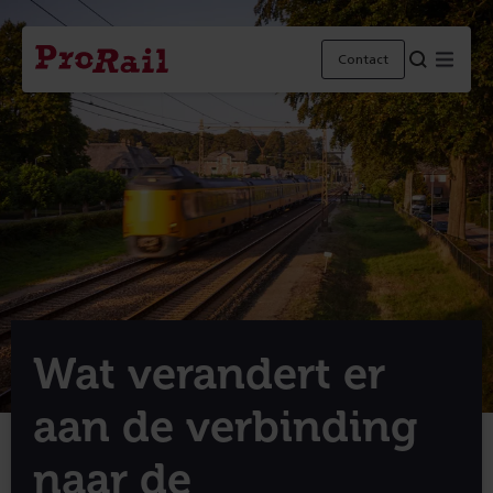
Navigatie
Homepage
Menu
Contact
ProRail
Wat verandert er
aan de verbinding
naar de