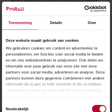
Wat is de historie van het maatregelenpakket
en besluitvormingsproces vanaf 2015?
Toestemming
Details
Over
Kunnen de bellen van de nieuwe installatie aan
Deze website maakt gebruik van cookies
de Middachterallee op een acceptabel
We gebruiken cookies om content en advertenties te
geluidsniveau worden afgesteld?
personaliseren, om functies voor social media te bieden
en om ons websiteverkeer te analyseren. Ook delen we
informatie over jouw gebruik van onze site met onze
Er is zorg over de wateroverlast vanaf de
partners voor social media, adverteren en analyse. Deze
partners kunnen deze gegevens combineren met andere
Posbank. Kan ProRail dit oplossen?
informatie die jij aan ze hebt verstrekt of die ze hebben
verzameld op basis van jouw gebruik van hun services.
Toestemmingsselectie
Ben je tevreden over de informatie op
Noodzakelijk