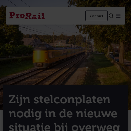
Navigatie
Homepage
Menu
Contact
ProRail
Zijn stelconplaten
nodig in de nieuwe
situatie bij overweg