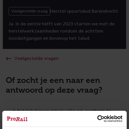
Herstel spoortalud Barendrecht
Veelgestelde vraag
Ja. In de eerste helft van 2023 starten we met de
herstelwerkzaamheden rondom de achttien
nooduitgangen en bovenop het talud.
Veelgestelde vragen
Of zocht je een naar een
antwoord op deze vraag?
Is het talud momenteel veilig om overheen te
lopen?