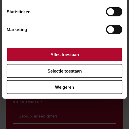
Spoorwerkcheck
Statistieken
Woon of werk je binnen 300 meter van het
spoor? Maak dan gebruik van onze
Marketing
spoorwerkcheck. Je ziet direct welke
werkzaamheden in jouw buurt gepland staan.
Alles toestaan
POSTCODE
Selectie toestaan
Weigeren
HUISNUMMER