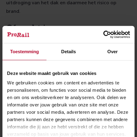
uitdroging van het dak en daarmee het risico op
brand.
Of zocht je een naar een
antwoord op deze vraag?
Toestemming
Details
Over
Waarom moeten de bestaande gebouwen
vervangen worden?
Deze website maakt gebruik van cookies
We gebruiken cookies om content en advertenties te
personaliseren, om functies voor social media te bieden
en om ons websiteverkeer te analyseren. Ook delen we
Is het niet veel duurder om op deze manier te
informatie over jouw gebruik van onze site met onze
bouwen?
partners voor social media, adverteren en analyse. Deze
partners kunnen deze gegevens combineren met andere
informatie die jij aan ze hebt verstrekt of die ze hebben
verzameld op basis van jouw gebruik van hun services.
Hoe snel kun je een module plaatsen of