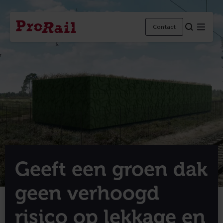
Navigatie
Homepage
Menu
Contact
ProRail
Geeft een groen dak
geen verhoogd
risico op lekkage en