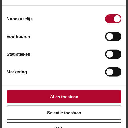
vervangen?
Toestemmingsselectie
Noodzakelijk
Voorkeuren
Ben je tevreden over de informatie op
deze pagina?
Statistieken
Ja
Nee
Marketing
Spoorwerkcheck
Alles toestaan
Woon of werk je binnen 300 meter van het
spoor? Maak dan gebruik van onze
Selectie toestaan
spoorwerkcheck. Je ziet direct welke
werkzaamheden in jouw buurt gepland staan.