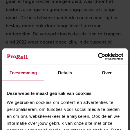
gaan er hoge kosten mee gemoeid, waardoor het
besluitvormings- en goedkeuringsproces iets langer
duurt. De herstelwerkzaamheden nemen veel tijd in
beslag, mede ook door lange levertijden van
onderdelen. De verwachting is dat de tien roltrappen
eind 2022 weer operationeel zijn. In de tussentijd
kunnen reizigers gebruik maken van andere roltrappen,
de normale trappen, of van de lift.
Of zocht je een naar een
Toestemming
Details
Over
antwoord op deze vraag?
Deze website maakt gebruik van cookies
We gebruiken cookies om content en advertenties te
Welk alternatief bieden jullie als een roltrap
personaliseren, om functies voor social media te bieden
defect is?
en om ons websiteverkeer te analyseren. Ook delen we
informatie over jouw gebruik van onze site met onze