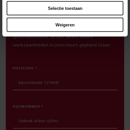
Spoorwerkcheck
Selectie toestaan
Woon of werk je binnen 300 meter van het
Weigeren
spoor? Maak dan gebruik van onze
spoorwerkcheck. Je ziet direct welke
werkzaamheden in jouw buurt gepland staan.
POSTCODE
HUISNUMMER