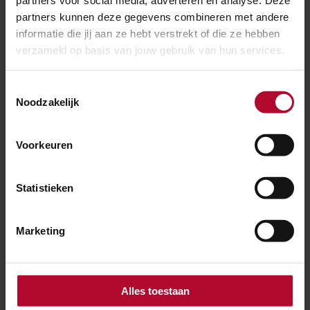
partners voor social media, adverteren en analyse. Deze
partners kunnen deze gegevens combineren met andere
Waarom is soms niet goed zichtbaar of en
informatie die jij aan ze hebt verstrekt of die ze hebben
verzameld op basis van jouw gebruik van hun services.
waarom een roltrap stilstaat?
Toestemmingsselectie
Noodzakelijk
Wie is verantwoordelijk voor de roltrappen op
stations?
Voorkeuren
Statistieken
Ben je tevreden over de informatie op
deze pagina?
Marketing
Ja
Nee
Alles toestaan