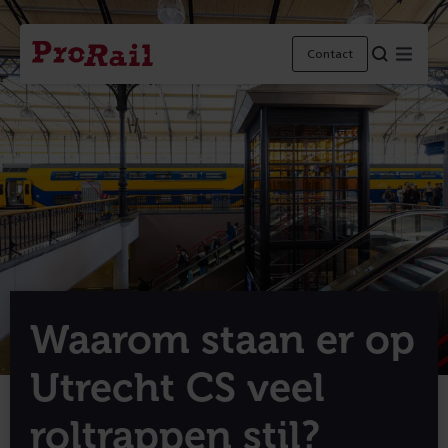
Navigatie
Homepage
Menu
Contact
ProRail
Waarom staan er op
Utrecht CS veel
roltrappen stil?