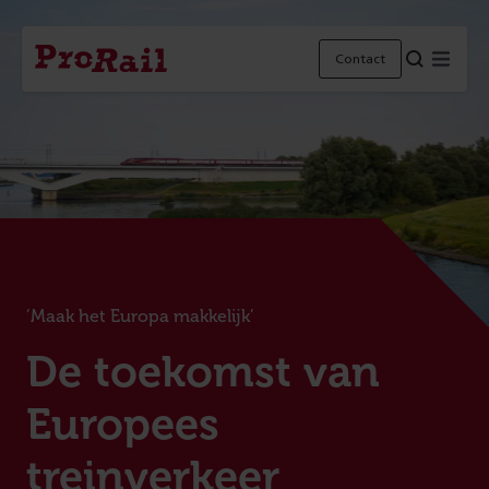
Navigatie
Homepage
Menu
Contact
ProRail
’Maak het Europa makkelijk’
:
De toekomst van
Europees
treinverkeer