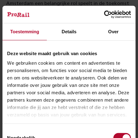
Amsterdam een belangrijke rol speelt in de toekomst
van het internationale treinverkeer.
Twee projecten zijn daarvoor belangrijk. Het
Toestemming
Details
Over
doortrekken van de Noord/Zuidlijn naar
Haarlemmermeer en het verbouwen van Zuidasdok.
Deze zijn regionaal, nationaal en internationaal
Deze website maakt gebruik van cookies
relevant. De genoemde projecten zijn bovendien erg
We gebruiken cookies om content en advertenties te
concreet en daarin ziet Harro Homan de oplossing om
personaliseren, om functies voor social media te bieden
Europa te laten bewegen. Harro: “Daar wordt de
en om ons websiteverkeer te analyseren. Ook delen we
regelgeving bepaald, maar daar is ook het geld. Maak
informatie over jouw gebruik van onze site met onze
het Europa makkelijk. Kom met een lijstje van
partners voor social media, adverteren en analyse. Deze
partners kunnen deze gegevens combineren met andere
projecten die internationaal treinverkeer stimuleren.”
informatie die jij aan ze hebt verstrekt of die ze hebben
verzameld op basis van jouw gebruik van hun services.
Lees
Lees meer over het belang van deze projecten
meer
over
Toestemmingsselectie
het
Noodzakelijk