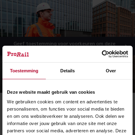
Geef toestemming voor voorkeuren om deze
video te bekijken
Toestemming
Details
Over
Deze website maakt gebruik van cookies
Inschuiven eerste dakdeel Minervapassage
We gebruiken cookies om content en advertenties te
personaliseren, om functies voor social media te bieden
en om ons websiteverkeer te analyseren. Ook delen we
Verbreden perron en slinger in de
informatie over jouw gebruik van onze site met onze
A10
partners voor social media, adverteren en analyse. Deze