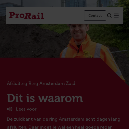
Navigatie
Homepage
Menu
Contact
ProRail
Afsluiting Ring Amsterdam Zuid
:
Dit is waarom
Lees voor
De zuidkant van de ring Amsterdam acht dagen lang
afsluiten. Daar moet je wel een heel goede reden