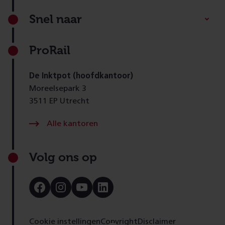
Footer
Snel naar
ProRail
De Inktpot (hoofdkantoor)
Moreelsepark 3
3511 EP Utrecht
Alle kantoren
Volg ons op
Bezoek
Bezoek
Bezoek
Bezoek
onze
onze
onze
onze
Facebook
Instagram
Youtube
LinkedIn
pagina
pagina
pagina
pagina
Cookie instellingen
Copyright
Disclaimer