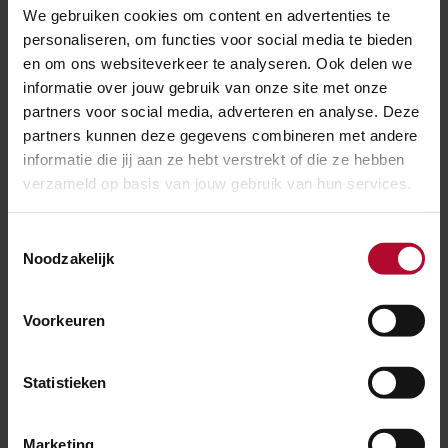
We gebruiken cookies om content en advertenties te
personaliseren, om functies voor social media te bieden
en om ons websiteverkeer te analyseren. Ook delen we
Ben je tevreden over de informatie op
informatie over jouw gebruik van onze site met onze
deze pagina?
partners voor social media, adverteren en analyse. Deze
Ja
Nee
partners kunnen deze gegevens combineren met andere
informatie die jij aan ze hebt verstrekt of die ze hebben
verzameld op basis van jouw gebruik van hun services.
Toestemmingsselectie
Spoorwerkcheck
Noodzakelijk
Woon of werk je binnen 300 meter van het
Voorkeuren
spoor? Maak dan gebruik van onze
spoorwerkcheck. Je ziet direct welke
werkzaamheden in jouw buurt gepland staan.
Statistieken
Marketing