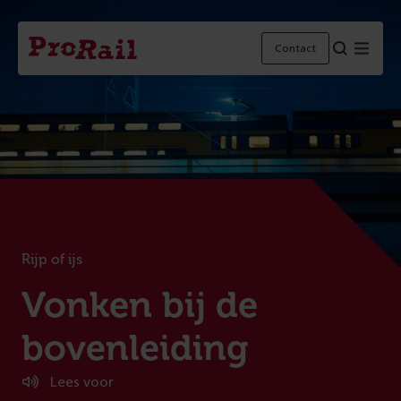
Navigatie
Homepage
Menu
Contact
ProRail
Rijp of ijs
:
Vonken bij de
bovenleiding
Lees voor