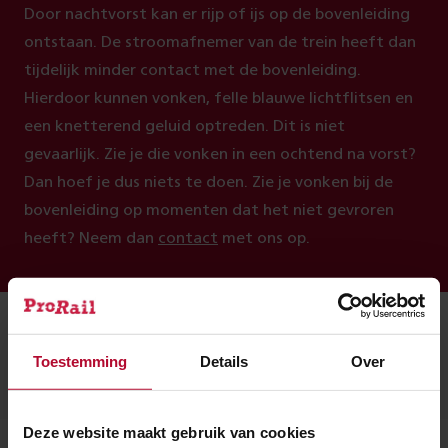
Door nachtvorst kan er rijp of ijs op de bovenleiding
ontstaan. De stroomafnemer van de trein heeft dan
tijdelijk minder contact met de bovenleiding.
Hierdoor kunnen vonken, felle blauwe lichtflitsen en
een knetterend geluid optreden. Dit is niet
gevaarlijk. Zie je die vonken in een ochtend na vorst?
Dan hoef je dus niets te doen. Zie je vonken bij de
bovenleiding op momenten dat het niet gevroren
heeft? Neem dan
contact
met ons op.
De tekst op deze pagina is bijgewerkt op: 20 november 2025.
Gemiddelde leestijd: 1 minuut
Toestemming
Details
Over
Snel naar
Deze website maakt gebruik van cookies