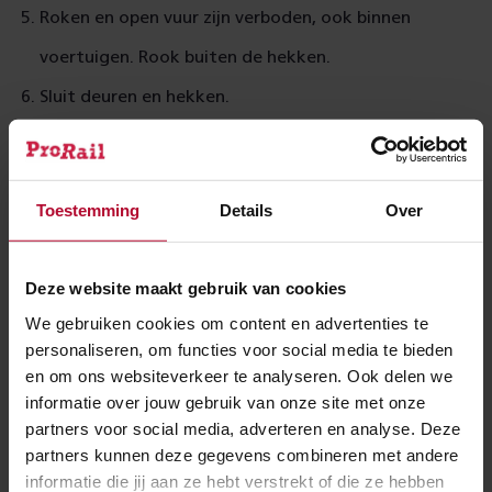
Roken en open vuur zijn verboden, ook binnen
voertuigen. Rook buiten de hekken.
Sluit deuren en hekken.
Gooi afval in een prullenbak.
Bescherm de omgeving tegen gecreosoteerde
Toestemming
Details
Over
dwarsliggers. Pak ze in met zeil.
Zorg voor juist gebruik en opslag van gevaarlijke
Deze website maakt gebruik van cookies
stoffen (PGS15).
We gebruiken cookies om content en advertenties te
Volg de tankinstructie.
personaliseren, om functies voor social media te bieden
Blijf af van beschermde planten en dieren.
en om ons websiteverkeer te analyseren. Ook delen we
informatie over jouw gebruik van onze site met onze
partners voor social media, adverteren en analyse. Deze
partners kunnen deze gegevens combineren met andere
Gevaarlijke situatie? Bel Meldkamer Spoor:
0840-
informatie die jij aan ze hebt verstrekt of die ze hebben
849596