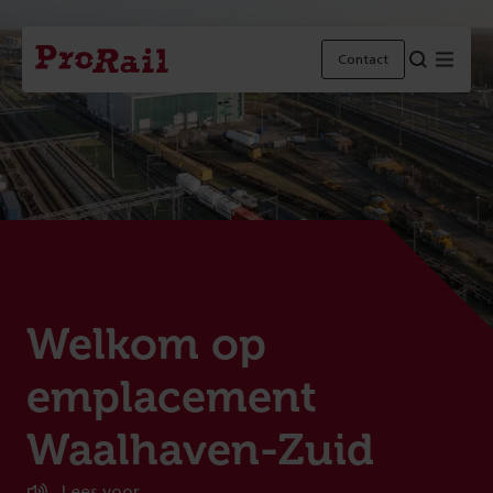
Navigatie
Homepage
Menu
Contact
ProRail
:
Welkom op
emplacement
Waalhaven-Zuid
Lees voor