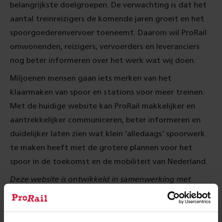
belangrijkste doelgroepen. De verwachting is dat het
aantal treinreizigers de komende jaren groeit en het
spoorgoederenvervoer toeneemt. Daarom wil ProRail
omwonenden, reizigers, vervoerders en leveranciers
nog beter informeren over het werk wat wij doen.
Miljoenen mensen gaan iets merken van het
klaarmaken van spoor en stations voor meer treinen.
Met de huidige website kan ProRail makkelijker en
aantrekkelijker communiceren, beter informeren en
duidelijker laten zien wat klein ‘alledaags’ spoorwerk
te maken heeft met de grotere plannen voor het
spoor in de toekomst en de mobiliteit van Nederland.
Deze website is ontwikkeld in samenwerking met
digital agency
Dept
, contentmarketingbureau
The
Post
en onlinemarketing-bureau
Hayona
.