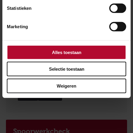
Statistieken
Marketing
Logo voor beste website van het jaar in de categorie
Verkeer
Alles toestaan
Selectie toestaan
Ben je tevreden over de informatie op
deze pagina?
Weigeren
Ja
Nee
Spoorwerkcheck