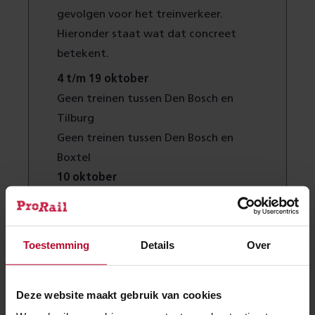
gevolgen voor het treinverkeer.
Hieronder staat wat dat concreet
betekent.
4 t/m 19 oktober
Geen treinen tussen Den Bosch en
Tilburg
Geen treinen tussen Den Bosch en
Boxtel
10 oktober
Geen internationale treinen tussen
Roosendaal en Essen
Geen treinen tussen Roosendaal en
Toestemming
Details
Over
Bergen op Zoom
10 t/m 11 oktober
(vrijdagavond tot
Deze website maakt gebruik van cookies
en met zaterdag)