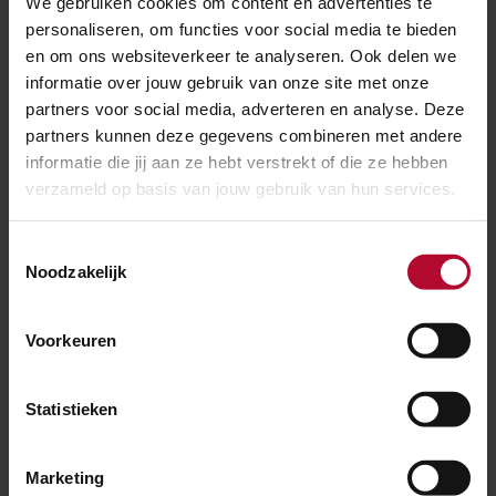
Geen treinen tussen Geldermalsen en
We gebruiken cookies om content en advertenties te
personaliseren, om functies voor social media te bieden
Den Bosch
en om ons websiteverkeer te analyseren. Ook delen we
Geen treinen tussen Oss en Den Bosch
informatie over jouw gebruik van onze site met onze
10 t/m 12 oktober
partners voor social media, adverteren en analyse. Deze
Geen treinen tussen Breda en
partners kunnen deze gegevens combineren met andere
Roosendaal
informatie die jij aan ze hebt verstrekt of die ze hebben
11 oktober
verzameld op basis van jouw gebruik van hun services.
Geen treinen tussen Roosendaal en
Goes*
Toestemmingsselectie
Noodzakelijk
11 t/m 12 oktober
Geen treinen tussen Roosendaal-
Voorkeuren
Kruiningen-Yerseke**
* Tot 17.00 uur
Statistieken
** Vanaf 11 oktober 17.00 uur
Marketing