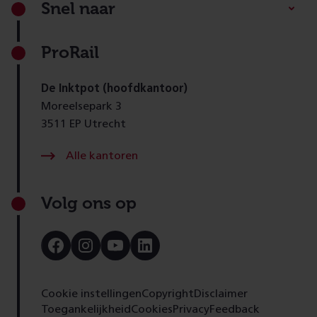
Snel naar
ProRail
De Inktpot (hoofdkantoor)
Moreelsepark 3
3511 EP Utrecht
Alle kantoren
Volg ons op
Bezoek
Bezoek
Bezoek
Bezoek
onze
onze
onze
onze
Facebook
Instagram
Youtube
LinkedIn
pagina
pagina
pagina
pagina
Cookie instellingen
Copyright
Disclaimer
Toegankelijkheid
Cookies
Privacy
Feedback