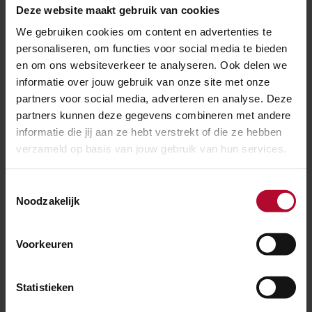
Deze website maakt gebruik van cookies
We gebruiken cookies om content en advertenties te
ProRail verbetert het spoor
personaliseren, om functies voor social media te bieden
en om ons websiteverkeer te analyseren. Ook delen we
Het Nederlandse spoornetwerk wordt zeer intensief
informatie over jouw gebruik van onze site met onze
gebruikt en het treinverkeer zal in de toekomst alleen
partners voor social media, adverteren en analyse. Deze
maar toenemen. ProRail is verantwoordelijk voor het
partners kunnen deze gegevens combineren met andere
onderhoud van de spoorinfrastructuur én voor de
informatie die jij aan ze hebt verstrekt of die ze hebben
vernieuwing van het spoor en van stations. Zo dragen
verzameld op basis van jouw gebruik van hun services.
we zorg voor een veilig en betrouwbaar spoor.
Toestemmingsselectie
Noodzakelijk
Meer over:
Voorkeuren
Werkzaamheden
Driebergen-Zeist
Statistieken
Meer nieuws