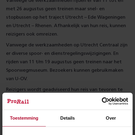
Vanwege de werkzaamheden rijden er van 11 tot en
met 26 augustus geen treinen maar snel- en
stopbussen op het traject Utrecht – Ede Wageningen
en Utrecht – Rhenen. Afhankelijk van hun reis, kunnen
reizigers ook omreizen.
Vanwege de werkzaamheden op Utrecht Centraal zijn
er diverse spoor- en dienstregelingswijzigingen. En
rijden van 11 t/m 19 augustus geen treinen naar het
Spoorwegmuseum. Bezoekers kunnen gebruikmaken
van U-OV.
Reizigers wordt geadviseerd hun reis van tevoren te
plannen via de NS Reisplanner op ns.nl of de NS
Reisplanner Xtra app. In het reisadvies is een schatting
opgenomen van de extra reistijd. Deze bedraagt circa
Toestemming
Details
Over
15-30 minuten. Reizigers checken bij hun vertrek- en
eindstation in- en uit.