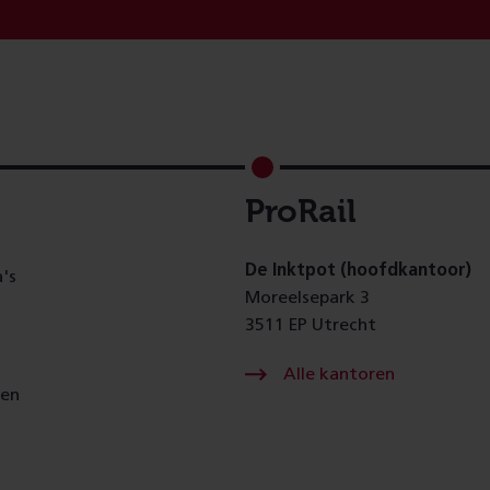
ProRail
De Inktpot (hoofdkantoor)
's
Moreelsepark 3
3511 EP Utrecht
Alle kantoren
gen