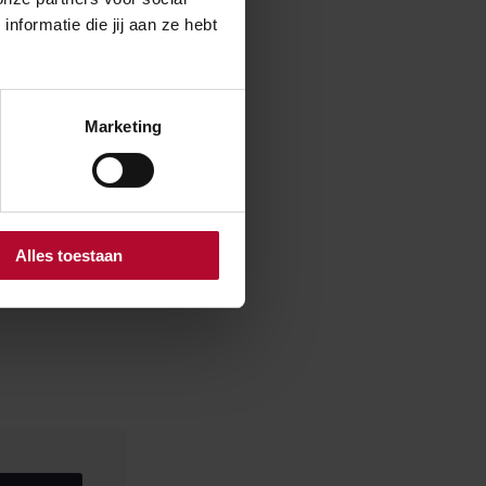
formatie die jij aan ze hebt
onderdag 25
kap. In de
aats. De
Marketing
eving en de
Alles toestaan
eerst de