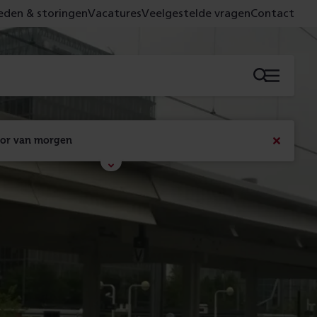
den & storingen
Vacatures
Veelgestelde vragen
Contact
Menu
oor van morgen
Bericht
sluiten
Met de campagne 'Voor 't spoor naar morgen' laten 
we zien wat er vandaag gebeurt en wat dat - 
figuurlijk gezien - morgen oplevert.
Lees meer