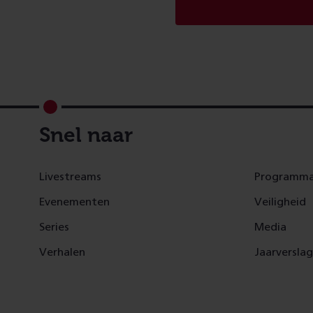
Footer
Snel naar
Livestreams
Programma
Evenementen
Veiligheid
Series
Media
Verhalen
Jaarversla