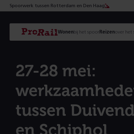
Spoorwerk tussen Rotterdam en Den Haag
Navigatie
Homepage
Wonen
bij het spoor
Reizen
over het
ProRail
27-28 mei:
werkzaamhede
tussen Duivend
en Schiphol