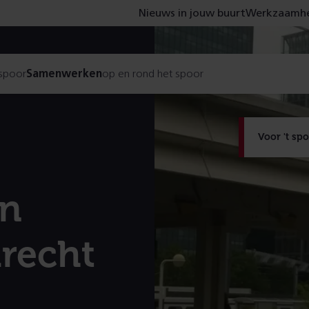
Nieuws in jouw buurt
Werkzaamhe
 spoor
Samenwerken
op en rond het spoor
Voor 't sp
n
recht