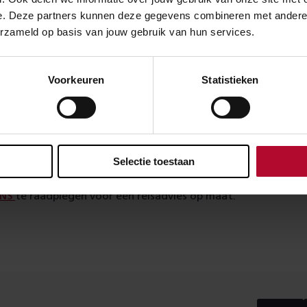
e. Deze partners kunnen deze gegevens combineren met andere in
van zondag 21 op maandag 22 mei en van woensdag 24 op d
erzameld op basis van jouw gebruik van hun services.
nodige voorbereidingen getroffen voor de plaatsing van de 
 tot en met 14 juni vinden de afrondende werkzaamheden pl
Voorkeuren
Statistieken
dat dit geen tot minimale hinder zal opleveren voor de omg
met de trein?
Selectie toestaan
d via station Amsterdam Zuid wil reizen wordt geadviseerd 
 NS
te raadplegen voor een reisadvies op maat.