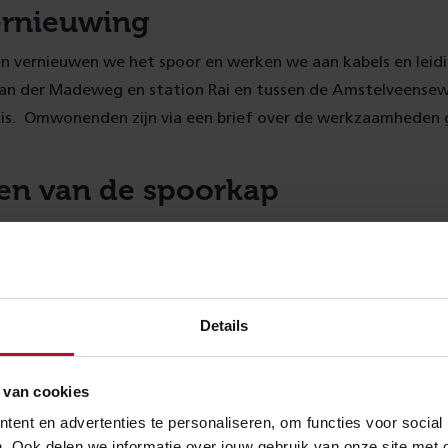
rnieuwing
n vernieuwen we het spoor en werken we aan kabels en leidi
an der Madeweg en station Rai en tussen de Amstelveense
is. Omwonenden zijn via een brief over de werkzaamheden
en van de spoorkap
dam wordt steeds drukker. Voor het comfort en veiligheid v
nd op de vernieuwing van station Amsterdam Zuid in het kad
engen we de perronkappen met 90 meter. Dit gebeurt in de r
. Op perrons 3 en 4 is de perronkap al in februari verlengd e
Details
i zijn ook de perrons 1 en 2 aan de beurt. Een handig mom
kzaamheden aan het spoor geen treinen rijden.
 van cookies
ent en advertenties te personaliseren, om functies voor social
erkzaamheden
. Ook delen we informatie over jouw gebruik van onze site met 