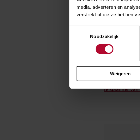
media, adverteren en analys
In de nachten 
verstrekt of die ze hebben v
mei worden de 
nachten van 11
Toestemmingsselectie
Noodzakelijk
verwachting is 
reizigers.
Reizen 
Weigeren
Wie dit weeken
reisplanner van