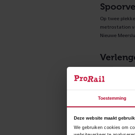
Spoorve
Op twee plekke
metrostation v
Nieuwe Meerslu
Verleng
Station Amster
en vooruitlope
Zuidasdok, verl
Beethovenstraat
Toestemming
weekend van me
vanwege de wer
Deze website maakt gebruik
We gebruiken cookies om cont
Nachtw
websiteverkeer te analyseren