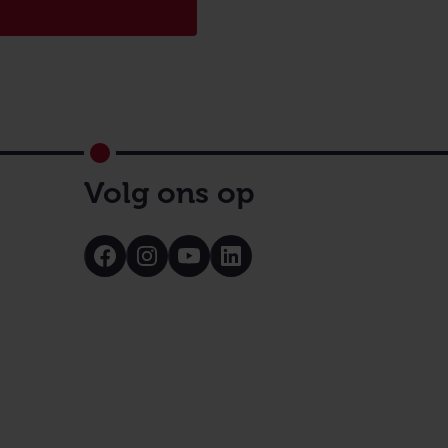
Volg ons op
Bezoek
Bezoek
Bezoek
Bezoek
onze
onze
onze
onze
Facebook
Instagram
Youtube
LinkedIn
pagina
pagina
pagina
pagina