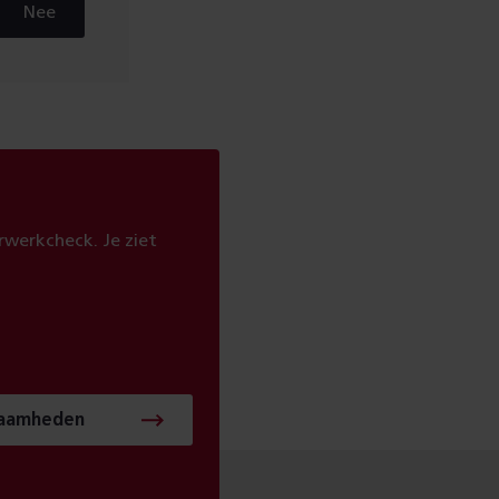
Nee
werkcheck. Je ziet
zaamheden