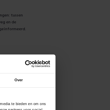
ngen: tussen
weg en de
 geïnformeerd.
an de reizigers
er van project
ichting van de
n in het laatste
Over
ent, omdat er
 media te bieden en om ons
onze partners voor social