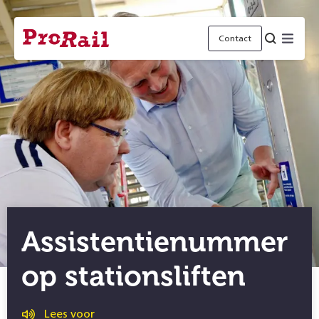
Navigatie
Homepage
Menu
Contact
ProRail
Assistentienummer
op stationsliften
Lees voor