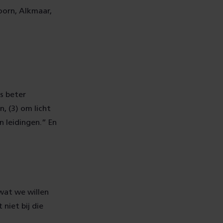
doorn, Alkmaar,
ns beter
, (3) om licht
 leidingen.” En
.
 wat we willen
 niet bij die