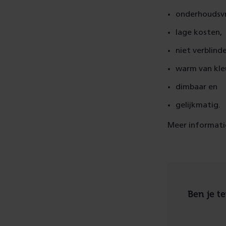
onderhoudsvr
lage kosten,
niet verblind
warm van kle
dimbaar en
gelijkmatig.
Meer informatie
Ben je t