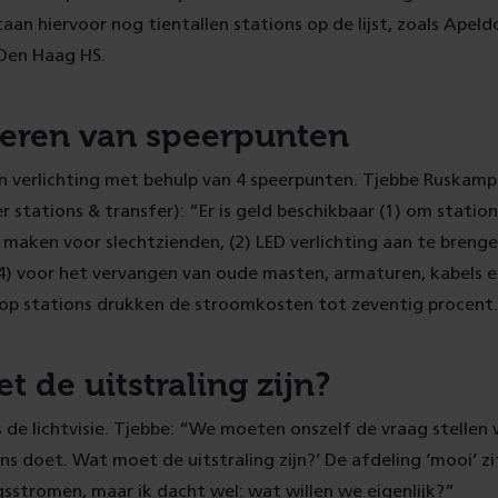
taan hiervoor nog tientallen stations op de lijst, zoals Apel
Den Haag HS.
ren van speerpunten
n verlichting met behulp van 4 speerpunten. Tjebbe Ruskamp
 stations & transfer): “Er is geld beschikbaar (1) om statio
 maken voor slechtzienden, (2) LED verlichting aan te brengen
) voor het vervangen van oude masten, armaturen, kabels en
g op stations drukken de stroomkosten tot zeventig procent
 de uitstraling zijn?
 is de lichtvisie. Tjebbe: “We moeten onszelf de vraag stellen
ns doet. Wat moet de uitstraling zijn?’ De afdeling ‘mooi’ zit
ngsstromen, maar ik dacht wel: wat willen we eigenlijk?”