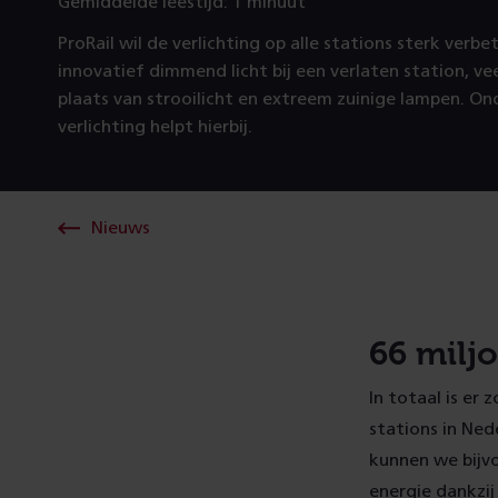
Gemiddelde leestijd: 1 minuut
ProRail wil de verlichting op alle stations sterk verb
innovatief dimmend licht bij een verlaten station, veel
plaats van strooilicht en extreem zuinige lampen. O
verlichting helpt hierbij.
Nieuws
66 milj
In totaal is er
stations in Ned
kunnen we bijvo
energie dankzij