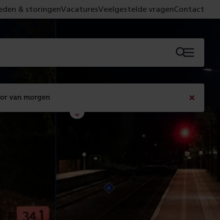
den & storingen
Vacatures
Veelgestelde vragen
Contact
Menu
oor van morgen
Bericht
sluiten
Met de campagne 'Voor 't spoor naar morgen' laten 
we zien wat er vandaag gebeurt en wat dat - 
figuurlijk gezien - morgen oplevert.
Lees meer