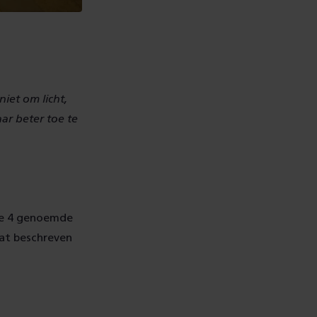
niet om licht,
aar beter toe te
 De 4 genoemde
aat beschreven