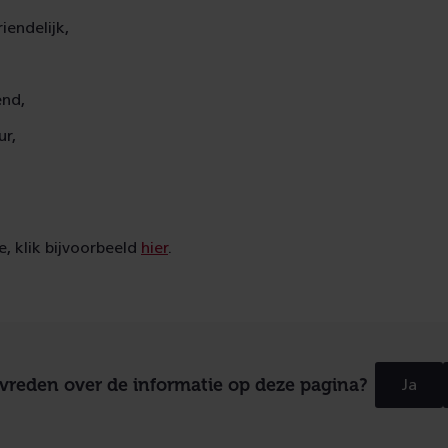
iendelijk,
end,
ur,
, klik bijvoorbeeld
hier
.
evreden over de informatie op deze pagina?
Ja