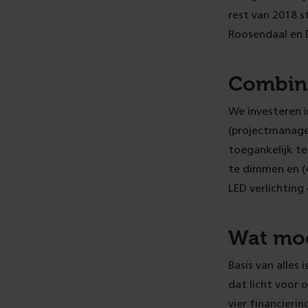
rest van 2018 s
Roosendaal en 
Combine
We investeren i
(projectmanager
toegankelijk te
te dimmen en (4
LED verlichtin
Wat moet
Basis van alles
dat licht voor o
vier financieri