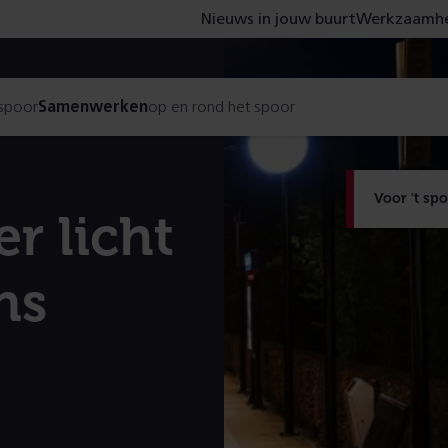
Nieuws in jouw buurt
Werkzaamhe
 spoor
Samenwerken
op en rond het spoor
Voor 't sp
r licht
ns