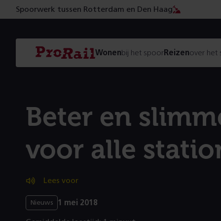
Spoorwerk tussen Rotterdam en Den Haag
Navigatie
Homepage
Wonen
bij het spoor
Reizen
over het
ProRail
Beter en slimme
voor alle statio
Lees voor
1 mei 2018
Nieuws