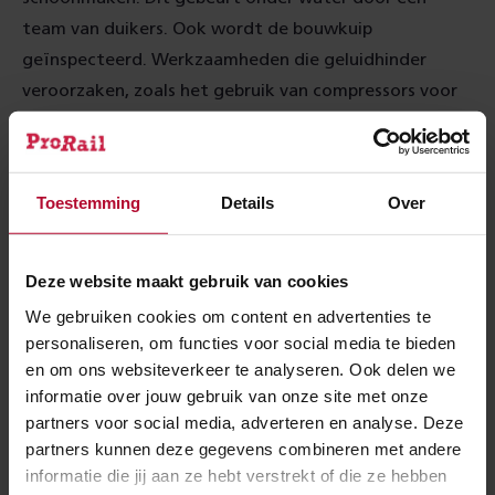
team van duikers. Ook wordt de bouwkuip
geïnspecteerd. Werkzaamheden die geluidhinder
veroorzaken, zoals het gebruik van compressors voor
het schoonspuiten, vinden de komende dagen
overdag plaats. ’s Avonds en ’s nachts worden er
onder water overige voorbereidende werkzaamheden
Toestemming
Details
Over
uitgevoerd.
Deze website maakt gebruik van cookies
We gebruiken cookies om content en advertenties te
Betontransport
personaliseren, om functies voor social media te bieden
Op donderdag 5 oktober zijn er ongeveer 10
en om ons websiteverkeer te analyseren. Ook delen we
informatie over jouw gebruik van onze site met onze
vrachtwagens per uur ingepland om voor een continue
partners voor social media, adverteren en analyse. Deze
stroom van beton te zorgen. Deze vrachtwagen rijden
partners kunnen deze gegevens combineren met andere
via de Hasselterweg rechtstreeks naar het
informatie die jij aan ze hebt verstrekt of die ze hebben
bouwterrein aan de zuidzijde van het spoor. Deze