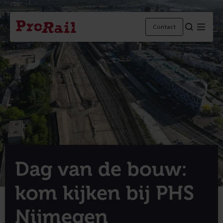
Navigatie
Homepage
Menu
Contact
ProRail
Dag van de bouw:
kom kijken bij PHS
Nijmegen