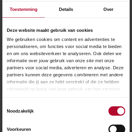
Meer over:
Toestemming
Details
Over
Evenement
Nijmegen
Deze website maakt gebruik van cookies
We gebruiken cookies om content en advertenties te
Meer nieuws
personaliseren, om functies voor social media te bieden
en om ons websiteverkeer te analyseren. Ook delen we
informatie over jouw gebruik van onze site met onze
partners voor social media, adverteren en analyse. Deze
partners kunnen deze gegevens combineren met andere
informatie die jij aan ze hebt verstrekt of die ze hebben
verzameld op basis van jouw gebruik van hun services.
Toestemmingsselectie
Noodzakelijk
Voorkeuren