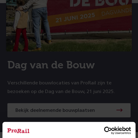
Dag van de Bouw
Verschillende bouwlocaties van ProRail zijn te
bezoeken op de Dag van de Bouw, 21 juni 2025.
Bekijk deelnemende bouwplaatsen
Bekijk
deelnemende
bouwplaatsen