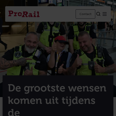
Navigatie
Homepage
Menu
Contact
ProRail
De grootste wensen
komen uit tijdens
de