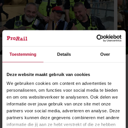
Toestemming
Details
Over
Ga
Ga
Ga
Ga
Ga
Ga
Deze website maakt gebruik van cookies
naar
naar
naar
naar
naar
naar
slide
slide
slide
slide
slide
slide
We gebruiken cookies om content en advertenties te
1
2
3
4
5
6
personaliseren, om functies voor social media te bieden
en om ons websiteverkeer te analyseren. Ook delen we
Meer over:
informatie over jouw gebruik van onze site met onze
partners voor social media, adverteren en analyse. Deze
partners kunnen deze gegevens combineren met andere
Bijzonder
informatie die jij aan ze hebt verstrekt of die ze hebben