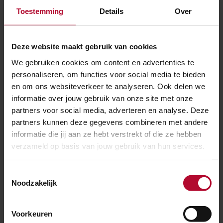
Toestemming
Details
Over
Den Bosch
Rond station Den Bosch zijn de sporen ook vernieuwd
Deze website maakt gebruik van cookies
en beter neergelegd. Ook daar kreeg het
We gebruiken cookies om content en advertenties te
emplacement een grote vernieuwing zodat treinen
personaliseren, om functies voor social media te bieden
sneller het station in en uit kunnen rijden. Tussen ‘s-
en om ons websiteverkeer te analyseren. Ook delen we
Hertogenbosch en Vught komt er een vierde spoor bij
informatie over jouw gebruik van onze site met onze
en in
Vught
komt het spoor verdiept te liggen. Onder
partners voor social media, adverteren en analyse. Deze
het spoor door komen twee verkeerstunnels. Het
partners kunnen deze gegevens combineren met andere
werk in
Vught
start naar verwachting rond 2021.
informatie die jij aan ze hebt verstrekt of die ze hebben
verzameld op basis van jouw gebruik van hun services.
Eindhoven
Toestemmingsselectie
Noodzakelijk
Station Eindhoven is verbouwd en heeft een nieuwe,
13 meter brede reizigerspassage gekregen. In de
Voorkeuren
passage zijn extra trappen, roltrappen en liften