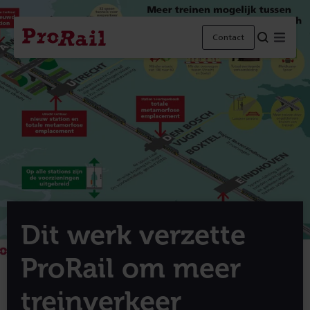
Navigatie
Homepage
Menu
Contact
ProRail
Dit werk verzette
ProRail om meer
treinverkeer