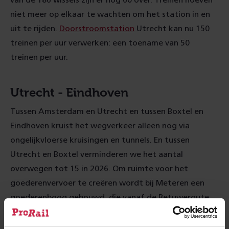
van de 186 wissels zijn er nog 60 over. Treinen hoeven
niet meer op elkaar te wachten om het station in en
uit te rijden.
Doorstroomstation
Utrecht kan nu 150
treinen per uur verwerken: een toename van 50
treinen per uur.
Utrecht - Eindhoven
Tussen Amsterdam en Utrecht en tussen Boxtel en
Eindhoven kruist het wegverkeer alleen nog via
ongelijkvloerse kruisingen en tunnels. En tussen
Utrecht en Boxtel verminderen we het aantal
overwegen tot 15 in 2026. Om ruimte voor het
goederenvervoer te creëren wordt bij Meteren een
goederenboog gebouwd, die vanaf de Betuweroute
toegang biedt op het spoor richting het Zuiden.