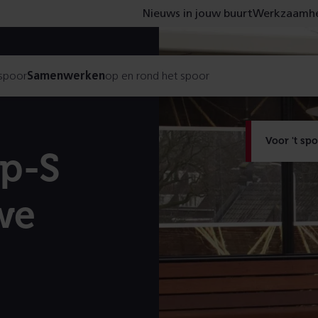
Nieuws in jouw buurt
Werkzaamhe
 spoor
Samenwerken
op en rond het spoor
Voor 't sp
jp-S
we