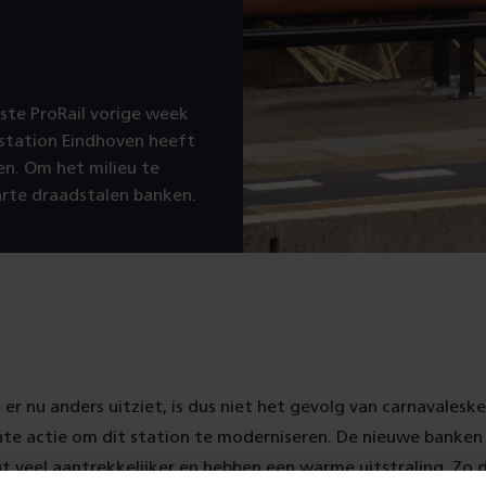
tste ProRail vorige week
 station Eindhoven heeft
en. Om het milieu te
rte draadstalen banken.
 er nu anders uitziet, is dus niet het gevolg van carnavalesk
hte actie om dit station te moderniseren. De nieuwe banken
t veel aantrekkelijker en hebben een warme uitstraling. Zo