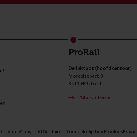
ProRail
De Inktpot (hoofdkantoor)
's
Moreelsepark 3
3511 EP Utrecht
Alle kantoren
gen
tellingen
Copyright
Disclaimer
Toegankelijkheid
Cookies
Privac