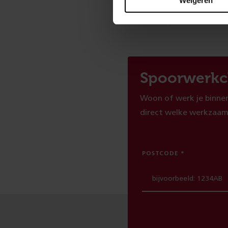
Weigeren
Spoorwerkc
Woon of werk je binnen
direct welke werkzaam
POSTCODE