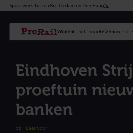
Spoorwerk tussen Rotterdam en Den Haag
Navigatie
Homepage
Wonen
bij het spoor
Reizen
over het
ProRail
Eindhoven Stri
proeftuin nieu
banken
Lees voor