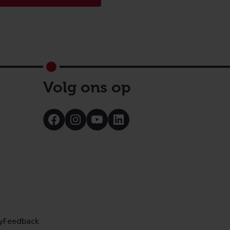
Volg ons op
Bezoek
Bezoek
Bezoek
Bezoek
onze
onze
onze
onze
Facebook
Instagram
Youtube
LinkedIn
pagina
pagina
pagina
pagina
y
Feedback