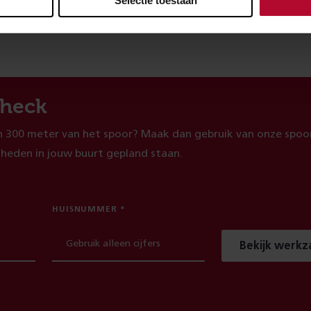
Selectie toestaan
heck
 300 meter van het spoor? Maak dan gebruik van onze spoor
heden in jouw buurt gepland staan.
HUISNUMMER
Bekijk werk