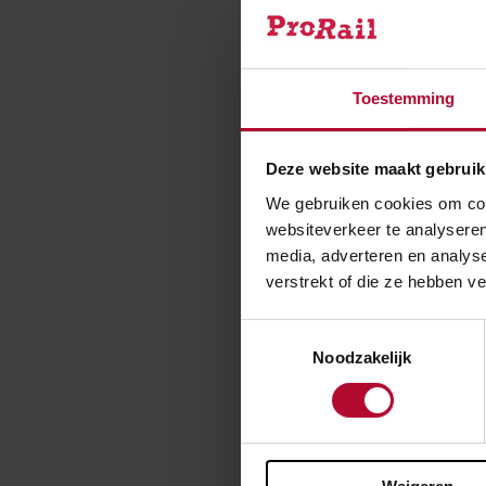
best het wacht
Slim he
Toestemming
Het hergebruik
metalen zitting
Deze website maakt gebruik
reizigers op he
We gebruiken cookies om cont
eerder zitten? 
websiteverkeer te analyseren
media, adverteren en analys
Als de resultat
verstrekt of die ze hebben v
op deze manier.
aangepakt. Dez
Toestemmingsselectie
Noodzakelijk
Ben je t