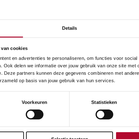
en op dit station te veraangenamen.
rgebruik
Details
 van de oude frames is een proef. We onderzoeken of het v
en en leuningen door houten zittingen en leuningen de bele
 van cookies
t station positief beïnvloed. Wordt wachten minder erg? Gaa
ent en advertenties te personaliseren, om functies voor social
Zitten ze prettiger?
. Ook delen we informatie over jouw gebruik van onze site met 
e. Deze partners kunnen deze gegevens combineren met andere in
en van deze proef positief zijn, passen we op meer stations
erzameld op basis van jouw gebruik van hun services.
 Ook de wachthuisjes op de zijperrons van station Eindhoven S
e bieden nu meer beschutting dan voorheen.
Voorkeuren
Statistieken
evreden over de informatie op deze pagina?
Ja