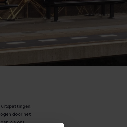
e uitspattingen,
 ogen door het
 doen we ons