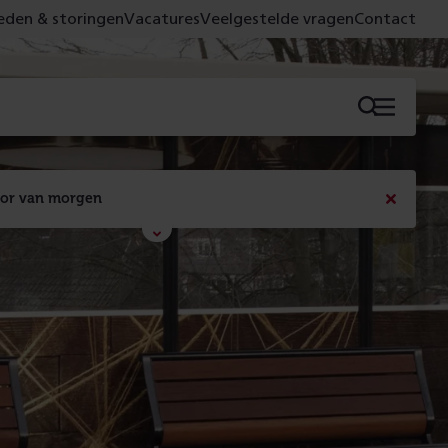
den & storingen
Vacatures
Veelgestelde vragen
Contact
Menu
oor van morgen
Bericht
sluiten
Met de campagne 'Voor 't spoor naar morgen' laten 
we zien wat er vandaag gebeurt en wat dat - 
figuurlijk gezien - morgen oplevert.
Lees meer