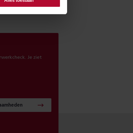
Alles toestaan
werkcheck. Je ziet
zaamheden