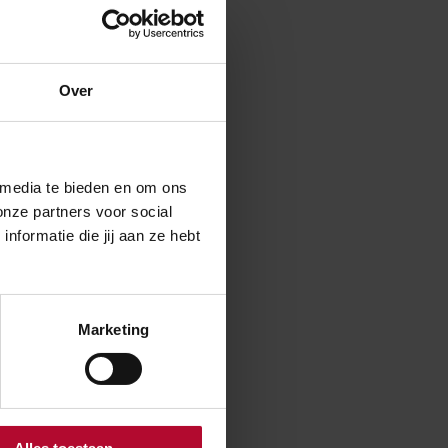
Over
ervangen van
ving van
n reizigers
 media te bieden en om ons
onze partners voor social
formatie die jij aan ze hebt
 de banken aan
trijp-S zijn
Marketing
Nee