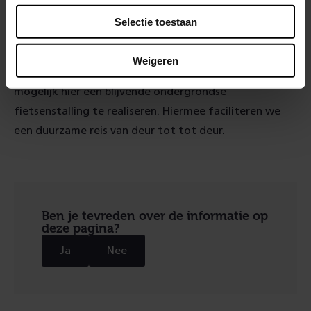
verdwijnen. Fietsparkeergarage Strawinskylaan biedt
Selectie toestaan
een goed alternatief aan de noordzijde van station
Amsterdam Zuid. Met de bijdrage van ProRail, de
Weigeren
Vervoerregio en de gemeente Amsterdam werd het
mogelijk hier een blijvende ondergrondse
fietsenstalling te realiseren. Hiermee faciliteren we
een duurzame reis van deur tot tot deur.
Ben je tevreden over de informatie op
deze pagina?
Ja
Nee