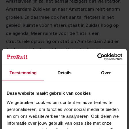
Amstelveenlijn zal het aantal reizigers dat via station
Amsterdam Zuid van en naar Amsterdam reist enorm
groeien. En daarmee ook het aantal fietsers in het
gebied. Ruimte voor fietsers staat in Zuidas hoog op
de agenda. Meer ruimte voor de fiets is een
structurele oplossing om station Amsterdam Zuid en
Zuidas in de toekomst bereikbaar, leefbaar en
duurzaam te houden.
Toestemming
Details
Over
Extra plekken
Deze website maakt gebruik van cookies
De fietsparkeergarage Strawinskylaan is een nieuwe,
We gebruiken cookies om content en advertenties te
hoogwaardige stalling met een capaciteit van 3750
personaliseren, om functies voor social media te bieden
fietsparkeerplekken en ligt onder de voormalige
en om ons websiteverkeer te analyseren. Ook delen we
Vijfhoek. Deze stalling is de derde ondergrondse
informatie over jouw gebruik van onze site met onze
fietsparkeergarage nabij station Amsterdam Zuid, na