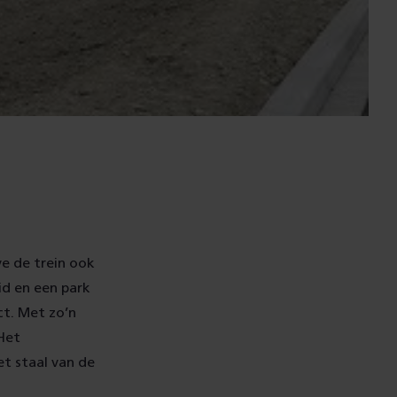
e de trein ook
id en een park
ct. Met zo’n
 Het
t staal van de