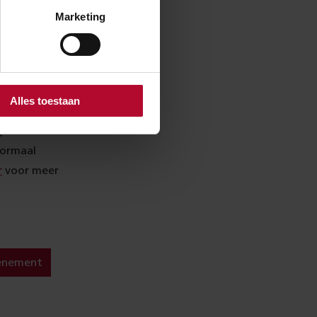
Marketing
en en trappen.
 van ProRail
Alles toestaan
unctioneren.
gde
Normaal
r
voor meer
enement