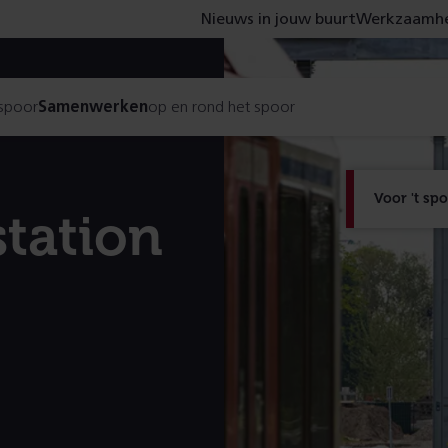
Nieuws in jouw buurt
Werkzaamhe
 spoor
Samenwerken
op en rond het spoor
Voor 't sp
station