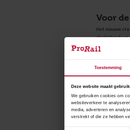
Voor de
Het nieuwe stat
de plafonds en
grote ingrepen
traject Den Haa
rekening gehou
Toestemming
voorbereid op d
Deze website maakt gebruik
Boven v
We gebruiken cookies om cont
websiteverkeer te analyseren
Het treinstatio
media, adverteren en analys
al ruim boven d
verstrekt of die ze hebben v
en uitstappers
gaat ook de Ran
Toestemmingsselectie