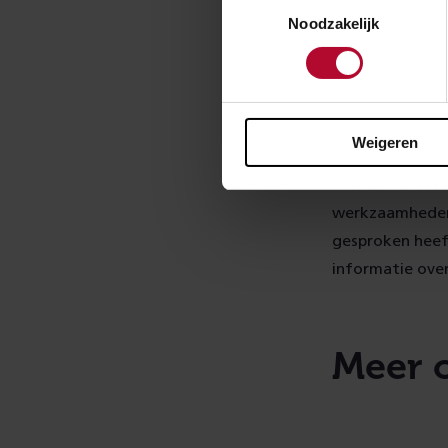
Noodzakelijk
Bijzond
De gemeente Zo
Ook verzorgde 
Weigeren
alle technische
ProRail richtt
werkzaamheden 
gesproken heeft
informatie over
Meer 