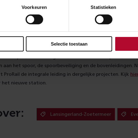
Voorkeuren
Statistieken
ere samenwerking
etermeer heeft het station gebouwd inclusief perrons, lift
de gemeente in nauwe samenwerking met en onder toezicht
Selectie toestaan
 voorzieningen die nodig zijn om het station goed te laten f
e zich in opdracht van de gemeente Zoetermeer op de benodi
aan het spoor, de spoorbeveiliging en de bovenleidingen. 
 ProRail de integrale leiding in dergelijke projecten. Kijk
hie
 het nieuwe station.
over:
Lansingerland-Zoetermeer
Ev