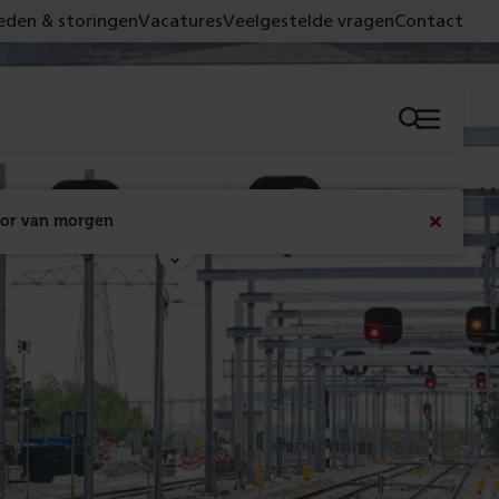
den & storingen
Vacatures
Veelgestelde vragen
Contact
Menu
oor van morgen
Bericht
sluiten
Met de campagne 'Voor 't spoor naar morgen' laten 
we zien wat er vandaag gebeurt en wat dat - 
figuurlijk gezien - morgen oplevert.
Lees meer