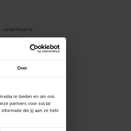
- zoals hout in
il zonder te
r op het
rnaast is
is daarmee
Over
 media te bieden en om ons
onze partners voor social
treinreizigers
formatie die jij aan ze hebt
genhonderd in-
f zondag 19 mei