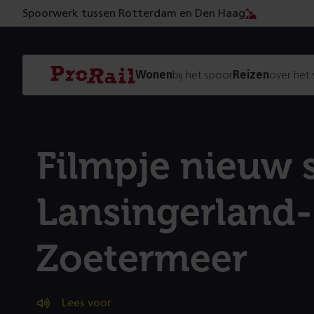
Spoorwerk tussen Rotterdam en Den Haag
Navigatie
Homepage
Wonen
bij het spoor
Reizen
over het
ProRail
Filmpje nieuw 
Lansingerland-
Zoetermeer
Lees voor