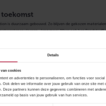
 toekomst
ion is duurzaam gebouwd. Zo blijven de gekozen materialen 
 natuurstenen vloeren - lang mooi. Maar ook kan RandstadRa
 worden doorgetrokken richting Rotterdam, of kan het spoo
g – Gouda uitgebreid worden van twee naar vier sporen. Daa
den met een eventuele verbreding van de A12. Het station 
Details
e verdere groei van de vervoersbewegingen in de regio.
 van cookies
erwachting
ent en advertenties te personaliseren, om functies voor social
. Ook delen we informatie over jouw gebruik van onze site met 
n ging begin december 2018 al in gebruik, waarbij het aantal 
e. Deze partners kunnen deze gegevens combineren met andere in
e verwachting ligt. Dagelijks zijn er gemiddeld acht- tot ne
erzameld op basis van jouw gebruik van hun services.
 op het nieuwe treinstation Lansingerland-Zoetermeer. Vana
dstadRail rijden.