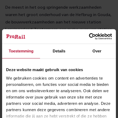
De meest in het oog springende werkzaamheden
waren het groot onderhoud van de Hefbrug in Gouda,
de bouwwerkzaamheden aan het nieuwe station
Lansingerland-Zoetermeer, een make-over van station
Rotterdam-Alexander en de vervanging van een
hogesnelheidswissel bij Gouda Goverwelle. Tussen
Toestemming
Details
Over
Rotterdam en Gouda vervingen we onder meer
wissels, rails en bovenleiding.
Deze website maakt gebruik van cookies
Veilig en betrouwbaar
We gebruiken cookies om content en advertenties te
personaliseren, om functies voor social media te bieden
ProRail is bezig met de grootste vernieuwingsoperatie
en om ons websiteverkeer te analyseren. Ook delen we
sinds het ontstaan van het Nederlandse spoorwegnet.
informatie over jouw gebruik van onze site met onze
Ook het spoor in de driehoek Den Haag, Rotterdam en
partners voor social media, adverteren en analyse. Deze
Utrecht is aan vernieuwing toe. Dit is nodig om
partners kunnen deze gegevens combineren met andere
informatie die jij aan ze hebt verstrekt of die ze hebben
storingen zo veel mogelijk te voorkomen en om het