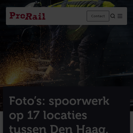
Navigatie
Homepage
Menu
Contact
ProRail
Foto’s: spoorwerk
op 17 locaties
tussen Den Haag,