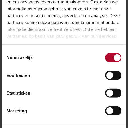
faunapassage: De Groene Schakel. Dat past allemaal in
en om ons websiteverkeer te analyseren. Ook delen we
informatie over jouw gebruik van onze site met onze
het
Meerjaren Programma Ontsnippering (MJPO)
,
partners voor social media, adverteren en analyse. Deze
bedoeld om versnipperde natuurgebieden opnieuw te
partners kunnen deze gegevens combineren met andere
verbinden.
informatie die jij aan ze hebt verstrekt of die ze hebben
verzameld op basis van jouw gebruik van hun services.
Meer over:
Toestemmingsselectie
Werkzaamheden
Ongemak
Noodzakelijk
Meer nieuws
Voorkeuren
Statistieken
Marketing