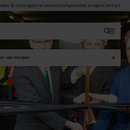
den & storingen
Vacatures
Veelgestelde vragen
Contact
Menu
oor van morgen
Bericht
sluiten
Met de campagne 'Voor 't spoor naar morgen' laten 
we zien wat er vandaag gebeurt en wat dat - 
figuurlijk gezien - morgen oplevert.
Lees meer