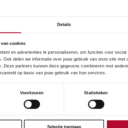
ilieubelasting van de bouw met 25 procent te reduceren.
 open, overweg dicht
Details
iets- en voetgangerstunnel hebben geopend, in het voorjaar
 van cookies
oeneweg" definitief dicht. Bij het
station Bunnik
kunnen rei
ent en advertenties te personaliseren, om functies voor social
van nieuwe liften. Op donderdag 17 december vierden we al
. Ook delen we informatie over jouw gebruik van onze site met 
n gaat.
e. Deze partners kunnen deze gegevens combineren met andere in
erzameld op basis van jouw gebruik van hun services.
Voorkeuren
Statistieken
evreden over de informatie op deze pagina?
Ja
Selectie toestaan