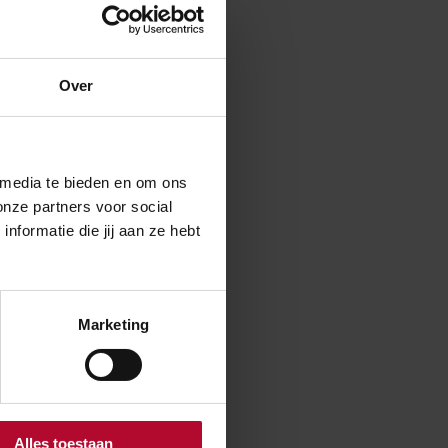
Over
 van 2016, kan
zigers straks
 media te bieden en om ons
vast dat
onze partners voor social
formatie die jij aan ze hebt
Marketing
Nee
Alles toestaan