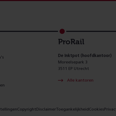
ProRail
De Inktpot (hoofdkantoor)
's
Moreelsepark 3
3511 EP Utrecht
Alle kantoren
gen
tellingen
Copyright
Disclaimer
Toegankelijkheid
Cookies
Privac