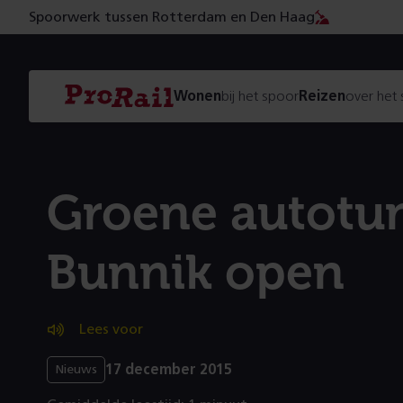
Spoorwerk tussen Rotterdam en Den Haag
Navigatie
Homepage
Wonen
bij het spoor
Reizen
over het
ProRail
Groene autotun
Bunnik open
Lees voor
17 december 2015
Nieuws