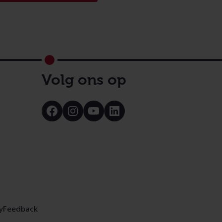
Volg ons op
Bezoek
Bezoek
Bezoek
Bezoek
onze
onze
onze
onze
Facebook
Instagram
Youtube
LinkedIn
pagina
pagina
pagina
pagina
y
Feedback