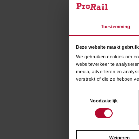
gelukt om de m
Tunnels
Toestemming
Als we ook de f
Deze website maakt gebruik
de overweg "Gr
We gebruiken cookies om cont
gebruik maken 
websiteverkeer te analyseren
autotunnel ope
media, adverteren en analys
verstrekt of die ze hebben v
Toestemmingsselectie
Noodzakelijk
Ben je t
Weigeren