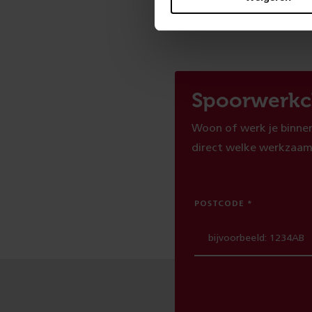
Spoorwerkc
Woon of werk je binnen
direct welke werkzaam
POSTCODE