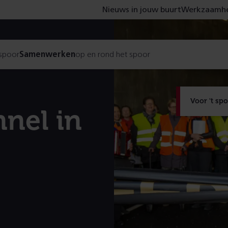
Nieuws in jouw buurt
Werkzaamhe
 spoor
Samenwerken
op en rond het spoor
Voor 't sp
nel in