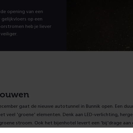
 de opening van een
gelijkvloers op een
orstromen heb je liever
veiliger.
bouwen
december gaat de nieuwe autotunnel in Bunnik open. Een du
t veel 'groene' elementen. Denk aan LED-verlichting, herg
groene stroom. Ook het bijenhotel levert een 'bij'drage aa
t nieuwe geluidsscherm kunnen kleine dieren schuilen. Alles bi