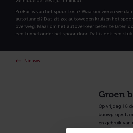
Gemiddelde leestijd: 1 minuut
ProRail is van het spoor toch? Waarom vieren we dan
autotunnel? Dat zit zo: autowegen kruisen het spoor 
overweg. Maar om het autoverkeer beter te laten do
een tunnel onder het spoor door. Dat is ook een stuk 
Nieuws
Groen 
Op vrijdag 18 
bouwproject, me
en gebruik van 
toekomst. In he