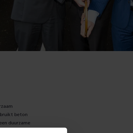
urzaam
ebruikt beton
n een duurzame
j elkaar is het