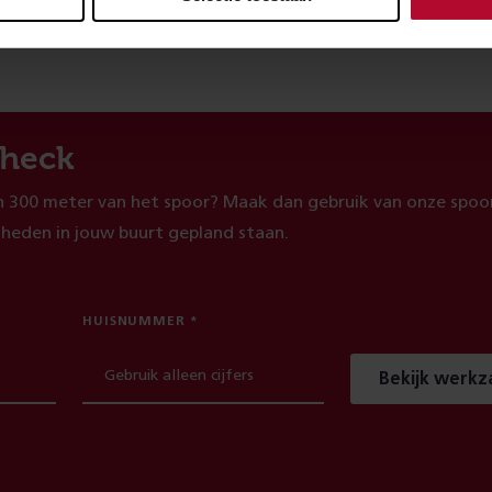
heck
 300 meter van het spoor? Maak dan gebruik van onze spoor
heden in jouw buurt gepland staan.
HUISNUMMER
Bekijk werk