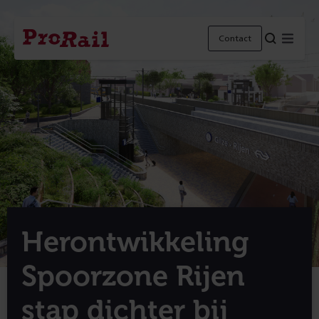
Navigatie
Homepage
Menu
Contact
ProRail
Herontwikkeling
Spoorzone Rijen
stap dichter bij