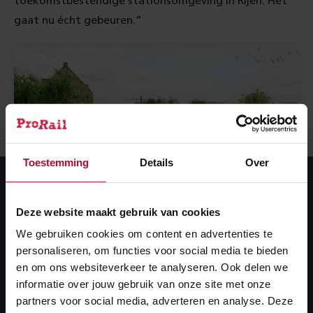
toekomstbestendige stationsomgeving in Rijen. Het
gaat nu écht gebeuren.”
Toestemming
Details
Over
Deze website maakt gebruik van cookies
We gebruiken cookies om content en advertenties te
personaliseren, om functies voor social media te bieden
en om ons websiteverkeer te analyseren. Ook delen we
informatie over jouw gebruik van onze site met onze
Verbetering voor Rijen
partners voor social media, adverteren en analyse. Deze