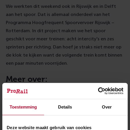
We werkten dit weekend ook in Rijswijk en in Delft
aan het spoor. Dat is allemaal onderdeel van het
Programma Hoogfrequent Spoorvervoer Rijswijk –
Rotterdam. In dit project maken we het spoor
geschikt voor meer treinen: acht intercity’s en zes
sprinters per richting. Dan hoef je straks niet meer op
de klok te kijken want de volgende trein komt binnen
een paar minuten voorrijden.
Meer over:
Werkzaamheden
Delft Campus
Toestemming
Details
Over
Meer nieuws
Deze website maakt gebruik van cookies