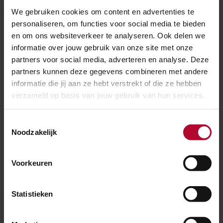
We gebruiken cookies om content en advertenties te
personaliseren, om functies voor social media te bieden
en om ons websiteverkeer te analyseren. Ook delen we
informatie over jouw gebruik van onze site met onze
partners voor social media, adverteren en analyse. Deze
partners kunnen deze gegevens combineren met andere
informatie die jij aan ze hebt verstrekt of die ze hebben
verzameld op basis van jouw gebruik van hun services.
Toestemmingsselectie
Noodzakelijk
Voorkeuren
30 juli 2026
Elf dagen hinder voor reizigers tussen
Utrecht en ’s-Hertogenbosch
Statistieken