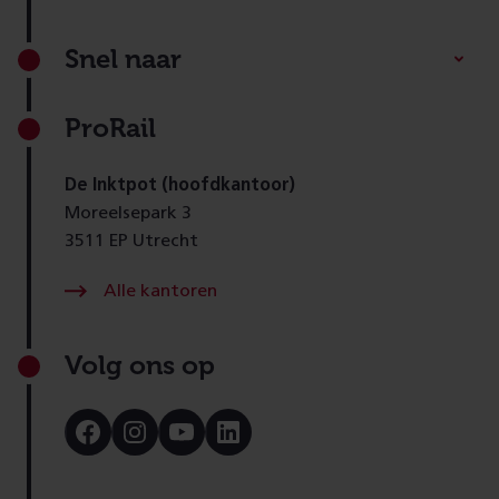
Footer
Snel naar
ProRail
De Inktpot (hoofdkantoor)
Moreelsepark 3
3511 EP Utrecht
Alle kantoren
Volg ons op
Bezoek
Bezoek
Bezoek
Bezoek
onze
onze
onze
onze
Facebook
Instagram
Youtube
LinkedIn
pagina
pagina
pagina
pagina