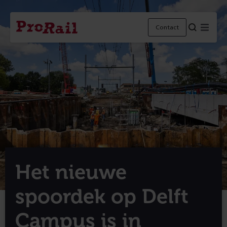
Navigatie
Homepage
Menu
Contact
ProRail
Het nieuwe
spoordek op Delft
Campus is in