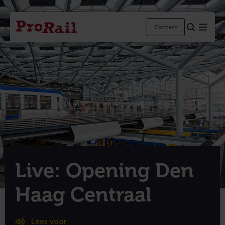
Navigatie
Homepage
Menu
Contact
ProRail
Live: Opening Den
Haag Centraal
Lees voor