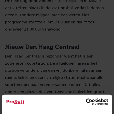
De hele dag door vinden er feestelijke en muzikale
activiteiten plaats in de stationshal, zodat iedereen
deze bijzondere mijlpaal mee kan vieren. Het
programma startte al om 7.00 uur en duurt tot
ongeveer 21.00 uur vanavond
Nieuw Den Haag Centraal
Den Haag Centraal is bijzonder want het is een
zogeheten kopstation. De afgelopen jaren is het
station veranderd van een vrij donkere hal naar een
ruime, lichte en overzichtelijke stationshal waar alle
soorten openbaar vervoer samen komen. Dat alles
onder een glazen dak van twee voetbalvelden groot.
Op verschillende verdiepingen van het station vinden
de reizigers gemakkelijk aansluiting op het Haagse
trein-, bus- en tramverkeer.