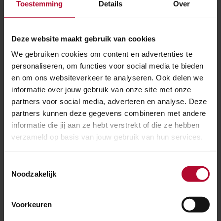
Toestemming
Details
Over
Door de vernieuwing is het station nu voorbereid op
de verwachte groei. Nu maken dagelijks zo'n 190.000
Deze website maakt gebruik van cookies
mensen gebruik van het station. De verwachting is dat
We gebruiken cookies om content en advertenties te
dat aantal groeit naar 270.000 in 2025.
personaliseren, om functies voor social media te bieden
en om ons websiteverkeer te analyseren. Ook delen we
Meer openingen
informatie over jouw gebruik van onze site met onze
partners voor social media, adverteren en analyse. Deze
Inmiddels is een aantal grote stationsprojecten
partners kunnen deze gegevens combineren met andere
opgeleverd. Als eerste was dat Rotterdam Centraal,
informatie die jij aan ze hebt verstrekt of die ze hebben
verzameld op basis van jouw gebruik van hun services.
afgelopen jaar volgden Delft en Arnhem Centraal. Nu
volgt Den Haag Centraal. Later dit jaar zal ProRail ook
Toestemmingsselectie
de stations Breda, Tilburg, Eindhoven en Utrecht
Noodzakelijk
Centraal teruggeven aan de reiziger.
Voorkeuren