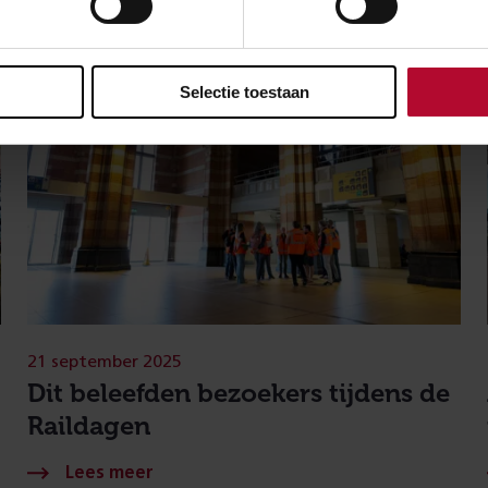
Selectie toestaan
21 september 2025
Dit beleefden bezoekers tijdens de
Raildagen