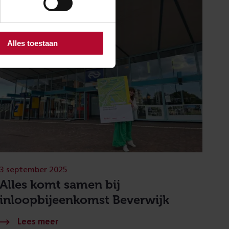
Alles toestaan
3 september 2025
Alles komt samen bij
inloopbijeenkomst Beverwijk