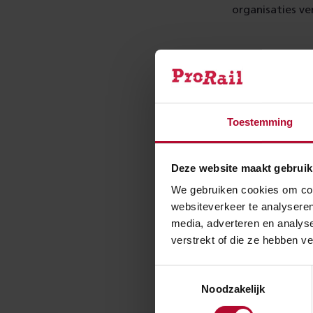
organisaties v
Toegan
Toegang tot de 
U kunt zich
hier
Toestemming
Meer 
Deze website maakt gebruik
We gebruiken cookies om cont
websiteverkeer te analyseren
media, adverteren en analys
verstrekt of die ze hebben v
Toestemmingsselectie
Noodzakelijk