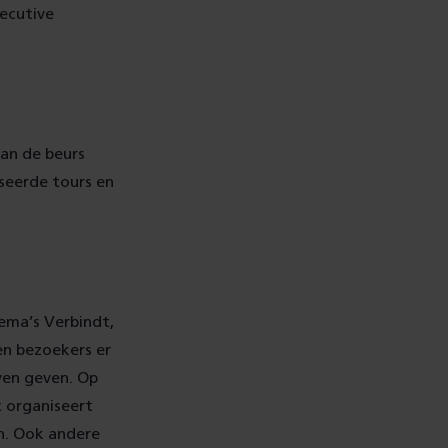
xecutive
van de beurs
seerde tours en
hema’s Verbindt,
en bezoekers er
ven geven. Op
 organiseert
en. Ook andere