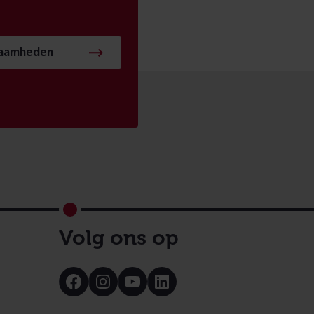
zaamheden
Volg ons op
Bezoek
Bezoek
Bezoek
Bezoek
onze
onze
onze
onze
Facebook
Instagram
Youtube
LinkedIn