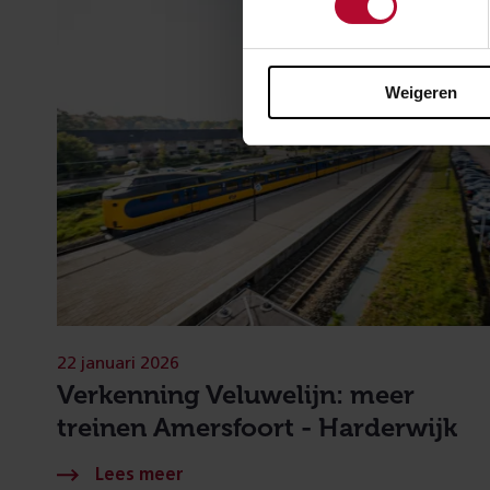
Weigeren
22 januari 2026
Verkenning Veluwelijn: meer
treinen Amersfoort - Harderwijk