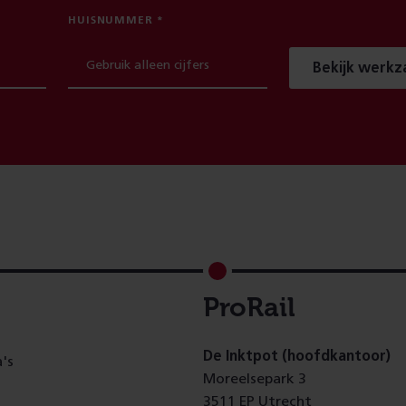
HUISNUMMER
Bekijk werk
ProRail
De Inktpot (hoofdkantoor)
's
Moreelsepark 3
3511 EP Utrecht