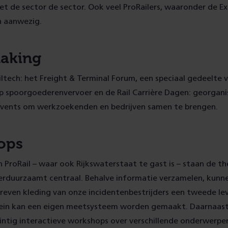
t de sector de sector. Ook veel ProRailers, waaronder de E
n aanwezig.
aking
ltech: het Freight & Terminal Forum, een speciaal gedeelte 
p spoorgoederenvervoer en de Rail Carrière Dagen: georgani
ents om werkzoekenden en bedrijven samen te brengen.
ops
 ProRail – waar ook Rijkswaterstaat te gast is – staan de t
erduurzaamt centraal. Behalve informatie verzamelen, kunn
reven kleding van onze incidentenbestrijders een tweede le
lein kan een eigen meetsysteem worden gemaakt. Daarnaast
wintig interactieve workshops over verschillende onderwerp