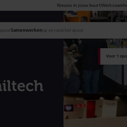
Nieuws in jouw buurt
Werkzaamhe
 spoor
Samenwerken
op en rond het spoor
Voor 't sp
iltech