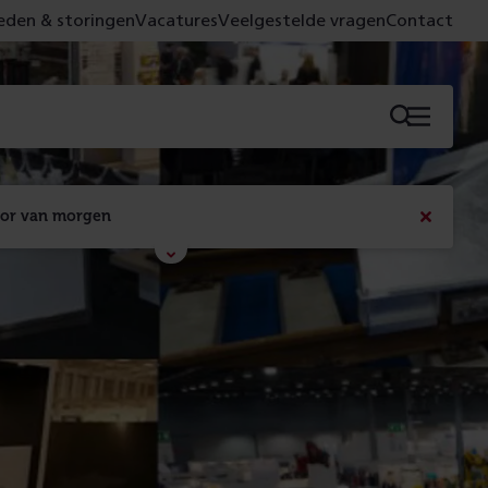
den & storingen
Vacatures
Veelgestelde vragen
Contact
Menu
oor van morgen
Bericht
sluiten
Met de campagne 'Voor 't spoor naar morgen' laten 
we zien wat er vandaag gebeurt en wat dat - 
figuurlijk gezien - morgen oplevert.
Lees meer