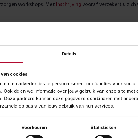
erzorgen workshops. Met
inschrijving
vooraf verzekert u zich
g
beurs is gratis, met uitzondering van het congres.
registreren voor gratis toegang tot de beurs.
Details
over:
 van cookies
Evenement
ent en advertenties te personaliseren, om functies voor social
. Ook delen we informatie over jouw gebruik van onze site met 
e. Deze partners kunnen deze gegevens combineren met andere in
erzameld op basis van jouw gebruik van hun services.
Meer nieuws
Voorkeuren
Statistieken