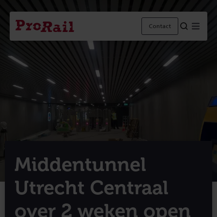
Navigatie
Homepage
Menu
Contact
ProRail
Middentunnel
Utrecht Centraal
over 2 weken open