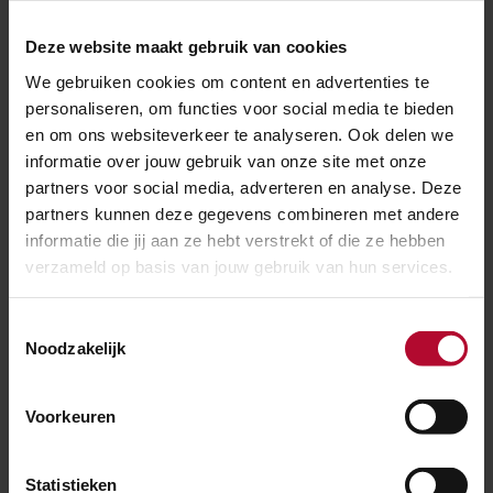
Centraal. Het was dus tijd voor een renovatie van
Deze website maakt gebruik van cookies
vloer, verlichting, plafond, wanden en tegels.
We gebruiken cookies om content en advertenties te
De opgefriste middentunnel gaat maandagochtend
personaliseren, om functies voor social media te bieden
27 augustus open en kan dan weer jaren mee.
en om ons websiteverkeer te analyseren. Ook delen we
informatie over jouw gebruik van onze site met onze
partners voor social media, adverteren en analyse. Deze
partners kunnen deze gegevens combineren met andere
Ben je tevreden over de informatie op
deze pagina?
informatie die jij aan ze hebt verstrekt of die ze hebben
verzameld op basis van jouw gebruik van hun services.
Ja
Nee
Toestemmingsselectie
Noodzakelijk
Spoorwerkcheck
Voorkeuren
Woon of werk je binnen 300 meter van het
spoor? Maak dan gebruik van onze
Statistieken