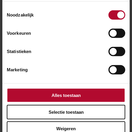
Toestemmingsselectie
Noodzakelijk
Voorkeuren
Statistieken
Marketing
Alles toestaan
30 juli 2026
Elf dagen hinder voor reizigers tussen
Selectie toestaan
Utrecht en ’s-Hertogenbosch
Weigeren