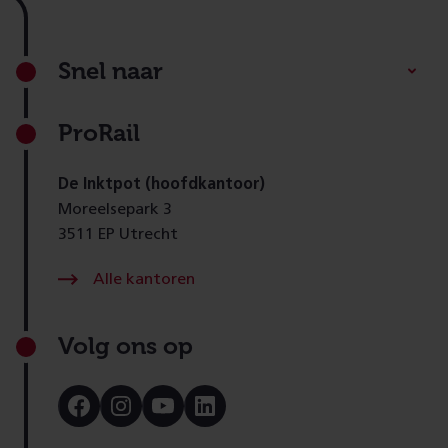
Footer
Snel naar
ProRail
De Inktpot (hoofdkantoor)
Moreelsepark 3
3511 EP Utrecht
Alle kantoren
Volg ons op
Bezoek
Bezoek
Bezoek
Bezoek
onze
onze
onze
onze
Facebook
Instagram
Youtube
LinkedIn