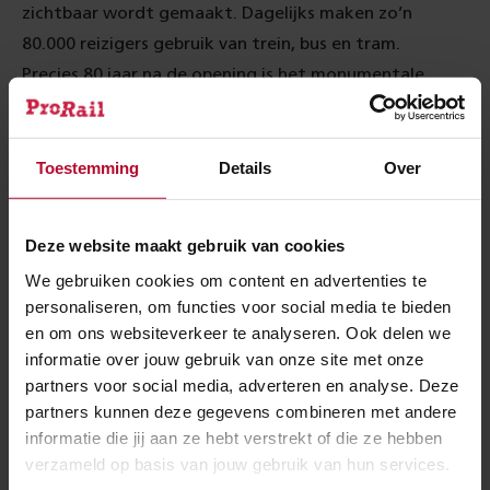
zichtbaar wordt gemaakt. Dagelijks maken zo’n
80.000 reizigers gebruik van trein, bus en tram.
Precies 80 jaar na de opening is het monumentale
station weer in een modern jasje gestoken. Zo blijft
Amsterdam ook toegankelijk voor toekomstige
generaties. Dit feestelijke moment wordt vandaag,
Toestemming
Details
Over
donderdag 13 juni, samen met buurtbewoners gevierd
door de gemeente Amsterdam, NS, VRA en ProRail, de
Deze website maakt gebruik van cookies
partners in dit project.
We gebruiken cookies om content en advertenties te
personaliseren, om functies voor social media te bieden
Meer over:
en om ons websiteverkeer te analyseren. Ook delen we
informatie over jouw gebruik van onze site met onze
Werkzaamheden
Amsterdam Amstel
partners voor social media, adverteren en analyse. Deze
partners kunnen deze gegevens combineren met andere
informatie die jij aan ze hebt verstrekt of die ze hebben
Meer nieuws
verzameld op basis van jouw gebruik van hun services.