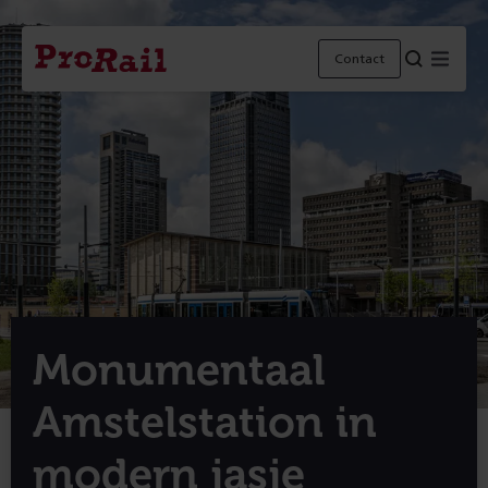
Navigatie
Homepage
Menu
Contact
ProRail
Monumentaal
Amstelstation in
modern jasje