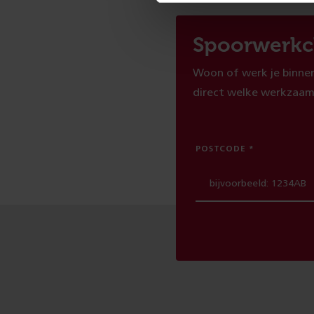
Spoorwerkc
Woon of werk je binnen
direct welke werkzaam
POSTCODE