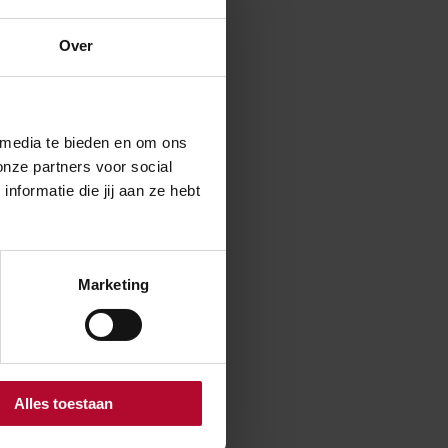
Over
zorgen onder
rtijen als de
 media te bieden en om ons
 spoor is een
onze partners voor social
et vervoer van
formatie die jij aan ze hebt
Marketing
Nee
Alles toestaan