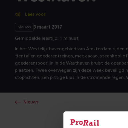
Lees voor
3 maart 2017
Nieuws
Gemiddelde leestijd: 1 minuut
In het Westelijk havengebied van Amsterdam rijden d
tientallen goederentreinen, met cacao, steenkool of 
goederenspoorlijn in de Westhaven kruist de openba
plaatsen. Twee overwegen zijn deze week beveiligd
stoplichten. Een pittige klus in de stromende regen.
Nieuws