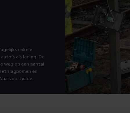
agelijks enkele
auto's als lading. De
re weg op een aantal
 met slagbomen en
 Waarvoor hulde.