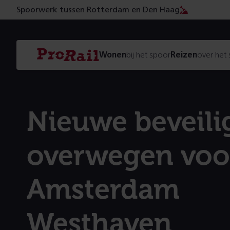
Spoorwerk tussen Rotterdam en Den Haag
Navigatie
Homepage
Wonen
bij het spoor
Reizen
over het
ProRail
Nieuwe beveili
overwegen voo
Amsterdam
Westhaven