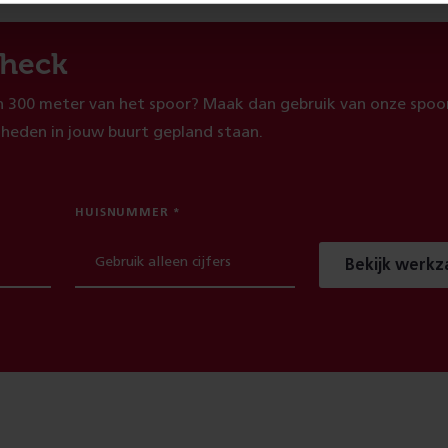
heck
 300 meter van het spoor? Maak dan gebruik van onze spoor
heden in jouw buurt gepland staan.
HUISNUMMER
Bekijk werk