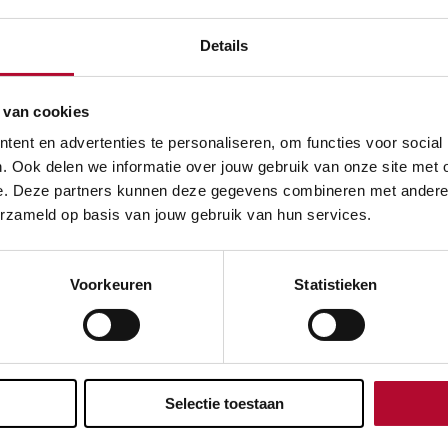
e rol van ProRail in het
Details
nvervoer?
at het spoor beschikbaar is voor goederenvervoerders. We 
 van cookies
enstregeling en de verkeersleiding. We werken samen met pa
ent en advertenties te personaliseren, om functies voor social
terdam en Amsterdam en met Europese spoorbeheerders. Het
. Ook delen we informatie over jouw gebruik van onze site met 
bindende schakel, niet alleen voor reizigers, maar ook voor h
e. Deze partners kunnen deze gegevens combineren met andere in
erzameld op basis van jouw gebruik van hun services.
Voorkeuren
Statistieken
evreden over de informatie op deze pagina?
Ja
Selectie toestaan