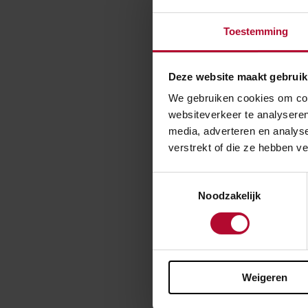
Wat is d
Toestemming
goedere
ProRail zorgt d
Deze website maakt gebruik
meer voor de di
We gebruiken cookies om cont
havens van Rot
websiteverkeer te analyseren
belangrijke ver
media, adverteren en analys
goederen.
verstrekt of die ze hebben v
Toestemmingsselectie
Noodzakelijk
Ben je t
Weigeren