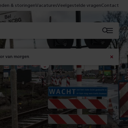
den & storingen
Vacatures
Veelgestelde vragen
Contact
Menu
oor van morgen
Bericht
sluiten
Met de campagne 'Voor 't spoor naar morgen' laten 
we zien wat er vandaag gebeurt en wat dat - 
figuurlijk gezien - morgen oplevert.
Lees meer