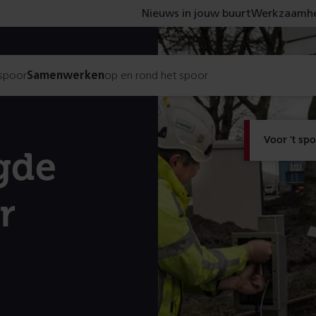
Nieuws in jouw buurt
Werkzaamhe
 spoor
Samenwerken
op en rond het spoor
Voor 't sp
gde
r