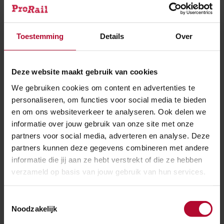
Toestemming
Details
Over
Deze website maakt gebruik van cookies
We gebruiken cookies om content en advertenties te
personaliseren, om functies voor social media te bieden
en om ons websiteverkeer te analyseren. Ook delen we
informatie over jouw gebruik van onze site met onze
partners voor social media, adverteren en analyse. Deze
Campagne ProRail
partners kunnen deze gegevens combineren met andere
informatie die jij aan ze hebt verstrekt of die ze hebben
verzameld op basis van jouw gebruik van hun services.
ProRail Vernieuwt
Het werk van vernieuwen van het spoor gaat door.
Toestemmingsselectie
Noodzakelijk
Dag en nacht werken we hard aan beter en meer