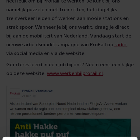
heel leuk om bij ProRail te werken. Je kunt bij ons
namelijk puzzelen met treinritten, het dagelijks
treinverkeer leiden of werken aan mooie stations en
strak spoor. Wanneer je bij ons werkt, draag je direct
bij aan de mobiliteit van Nederland. Vandaag start de
nieuwe arbeidsmarktcampagne van ProRail op
radio
,
via social media en via de website.
Geïnteresseerd in een job bij ons? Neem eens een kijkje
op deze website:
www.werkenbijprorail.nl
.