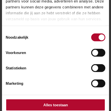
partners voor social media, adverteren en analyse. Deze
partners kunnen deze gegevens combineren met andere
informatie die jij aan ze hebt verstrekt of die ze hebben
verzameld op basis van jouw gebruik van hun services.
30 juli 2026
Elf dagen hinder voor reizigers tussen
Toestemmingsselectie
Utrecht en ’s-Hertogenbosch
Noodzakelijk
Voorkeuren
Statistieken
Marketing
Alles toestaan