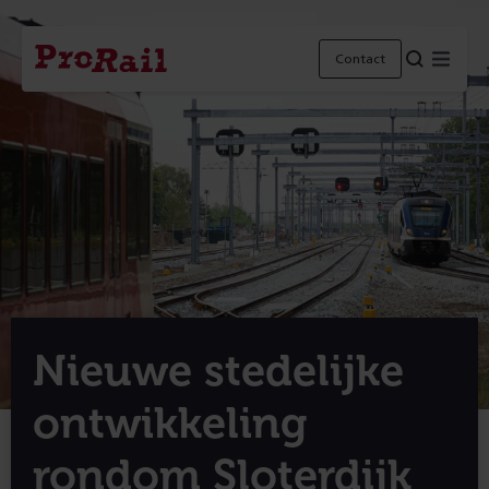
Navigatie
Homepage
Menu
Contact
ProRail
Nieuwe stedelijke
ontwikkeling
rondom Sloterdijk