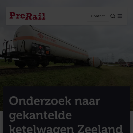
Navigatie
Homepage
Menu
Contact
ProRail
Onderzoek naar
gekantelde
ketelwagen Zeeland