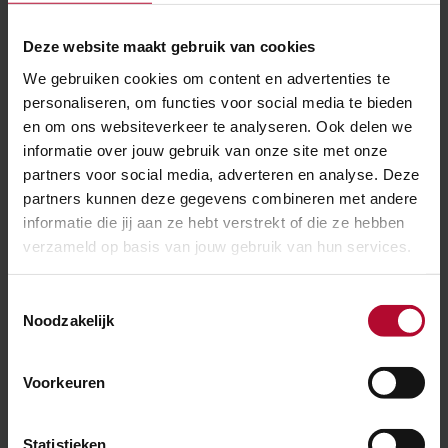
Deze website maakt gebruik van cookies
Verbetermaatregelen
We gebruiken cookies om content en advertenties te
ProRail neemt de conclusies ter harte en heeft
personaliseren, om functies voor social media te bieden
meerdere verbetermaatregelen genomen:
en om ons websiteverkeer te analyseren. Ook delen we
informatie over jouw gebruik van onze site met onze
partners voor social media, adverteren en analyse. Deze
• De normen voor inspecties en onderhoud zijn
partners kunnen deze gegevens combineren met andere
geëvalueerd en waar nodig aangepast
informatie die jij aan ze hebt verstrekt of die ze hebben
• Er komt een onderzoek om te kijken of het mogelijk
verzameld op basis van jouw gebruik van hun services.
is de spoorwijdte te laten meten onder belasting van
een trein (de spoorwijdte wordt nu onbelast
Toestemmingsselectie
Noodzakelijk
gemeten)
• Er komt een aanscherping van het vakmanschap van
inspecteur/aannemer om de kans op het kantelen van
Voorkeuren
een spoorstaaf als gevolg van een combinatie van
gebreken beter te kunnen inschatten
Statistieken