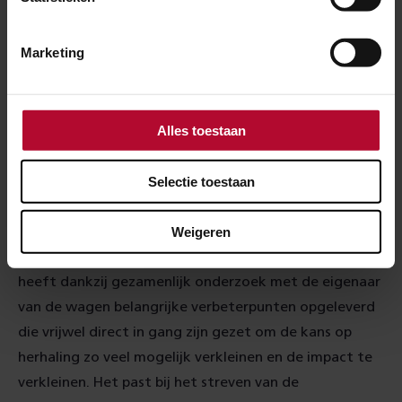
• Er komt een aanscherping ten aan zien van de
aantoonbaarheid van de veilige bereidbaarheid van
Marketing
het spoor
• Het spoor waar de ontsporing plaatsvond is
inmiddels geheel vernieuwd
Alles toestaan
Blijvend verbeteren
Selectie toestaan
Incidenten zijn helaas nooit met 100% zekerheid te
Weigeren
voorkomen, maar als het dan gebeurt wil de
spoorbranche er wel graag van leren. Ook dit incident
heeft dankzij gezamenlijk onderzoek met de eigenaar
van de wagen belangrijke verbeterpunten opgeleverd
die vrijwel direct in gang zijn gezet om de kans op
herhaling zo veel mogelijk verkleinen en de impact te
verkleinen. Het past bij het streven van de