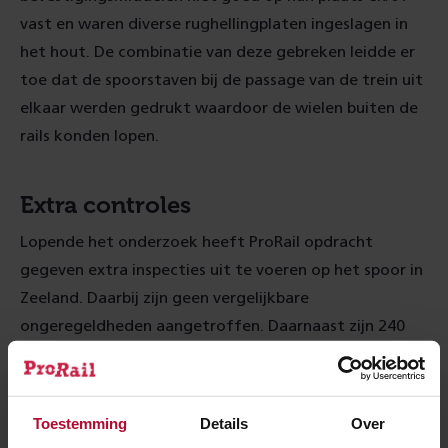
vast en waren diverse rughellingplaten ingeslagen in
het hout. De combinatie van deze gebreken leidde er
toe dat de spoorstaven bij de passage van de trein uit
elkaar werden gedrukt waardoor de wielen buiten de
rails konden lopen.
Extra controles
Lopende het onderzoek heeft ProRail opdracht
gegeven extra inspecties uit te voeren op het spoor in
Zeeland. Daarbij zijn geen vergelijkbare
ongeregeldheden aangetroffen. Daarnaast zijn 240
vergelijkbare spoorbogen in Nederland ook
gecontroleerd. Nergens is echter een boog
aangetroffen met een vergelijkbaar
Toestemming
Details
Over
degeneratieniveau zoals de boog in Sloe.