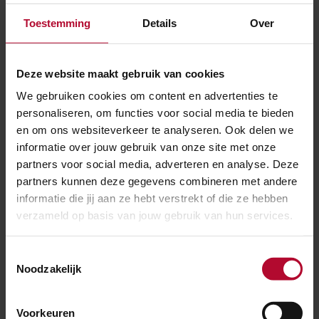
Evenement
’s-Hertogenbosch
Toestemming
Details
Over
Vught Verdiepte Ligging Spoor
Deze website maakt gebruik van cookies
We gebruiken cookies om content en advertenties te
Meer nieuws
personaliseren, om functies voor social media te bieden
en om ons websiteverkeer te analyseren. Ook delen we
informatie over jouw gebruik van onze site met onze
partners voor social media, adverteren en analyse. Deze
partners kunnen deze gegevens combineren met andere
informatie die jij aan ze hebt verstrekt of die ze hebben
verzameld op basis van jouw gebruik van hun services.
Toestemmingsselectie
Noodzakelijk
Voorkeuren