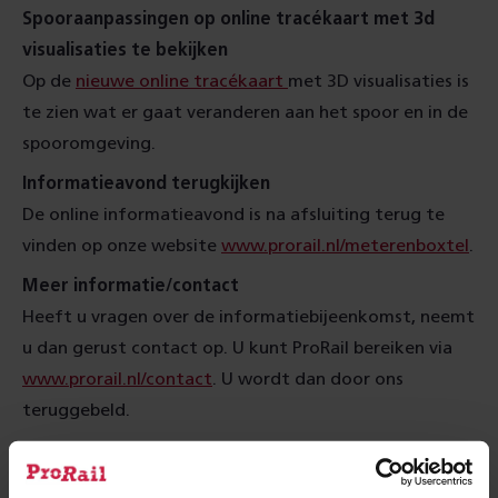
Spooraanpassingen op online tracékaart met 3d
visualisaties te bekijken
Op de
nieuwe online tracékaart
met 3D visualisaties is
te zien wat er gaat veranderen aan het spoor en in de
spooromgeving.
Informatieavond terugkijken
De online informatieavond is na afsluiting terug te
vinden op onze website
www.prorail.nl/meterenboxtel
.
Meer informatie/contact
Heeft u vragen over de informatiebijeenkomst, neemt
u dan gerust contact op. U kunt ProRail bereiken via
www.prorail.nl/contact
. U wordt dan door ons
teruggebeld.
Meer over: