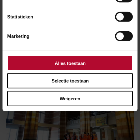
Statistieken
22 januari 2026
Verkenning Veluwelijn: meer treinen
Marketing
Amersfoort - Harderwijk
Alles toestaan
Selectie toestaan
Weigeren