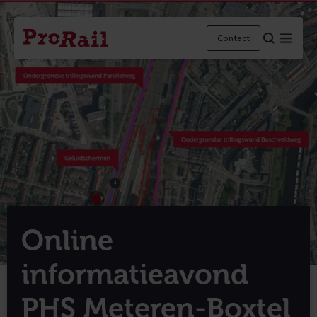
Navigatie
Homepage
Menu
Contact
ProRail
Online
informatieavond
PHS Meteren-Boxtel