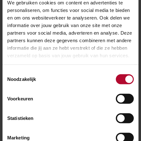
We gebruiken cookies om content en advertenties te
personaliseren, om functies voor social media te bieden
en om ons websiteverkeer te analyseren. Ook delen we
Ben je tevreden over de informatie op
informatie over jouw gebruik van onze site met onze
deze pagina?
partners voor social media, adverteren en analyse. Deze
Ja
Nee
partners kunnen deze gegevens combineren met andere
informatie die jij aan ze hebt verstrekt of die ze hebben
verzameld op basis van jouw gebruik van hun services.
Toestemmingsselectie
Spoorwerkcheck
Noodzakelijk
Woon of werk je binnen 300 meter van het
spoor? Maak dan gebruik van onze
Voorkeuren
spoorwerkcheck. Je ziet direct welke
werkzaamheden in jouw buurt gepland staan.
Statistieken
Marketing
POSTCODE