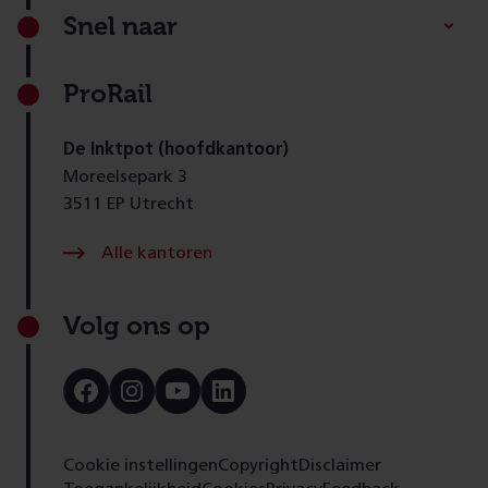
Footer
Snel naar
ProRail
De Inktpot (hoofdkantoor)
Moreelsepark 3
3511 EP Utrecht
Alle kantoren
Volg ons op
Bezoek
Bezoek
Bezoek
Bezoek
onze
onze
onze
onze
Facebook
Instagram
Youtube
LinkedIn
pagina
pagina
pagina
pagina
Cookie instellingen
Copyright
Disclaimer