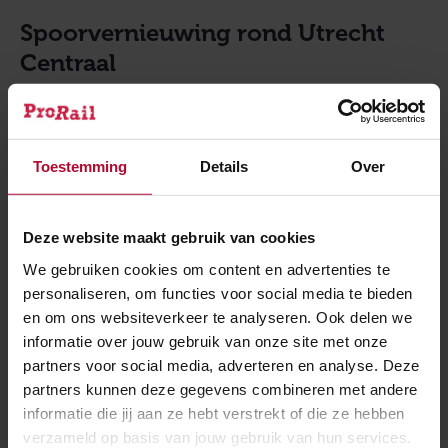
Spoorvernieuwing rond Utrecht
Centraal
ProRail maakt extra ruimte op het spoor rond Utrecht,
zodat er in de toekomst meer treinen kunnen rijden.
Het emplacement wordt volledig vernieuwd en er
Toestemming
Details
Over
komen twee sporen en een nieuw perron bij. Door de
sporen anders in te richten kunnen treinen sneller en
Deze website maakt gebruik van cookies
soepeler het station in- en uitrijden. Tijdens de
meivakantie en het Pinksterweekend werkt ProRail
We gebruiken cookies om content en advertenties te
personaliseren, om functies voor social media te bieden
aan twee perrons, aan het spoor, de bovenleiding en
en om ons websiteverkeer te analyseren. Ook delen we
aan een nieuw beveiligingssysteem. Uiteraard werken
informatie over jouw gebruik van onze site met onze
we ook door aan de nieuwe stationshal, in de
partners voor social media, adverteren en analyse. Deze
toekomst geschikt voor 100 miljoen reizigers per jaar.
partners kunnen deze gegevens combineren met andere
Eind 2016 is de spoor- en stationsvernieuwing in
informatie die jij aan ze hebt verstrekt of die ze hebben
Utrecht grotendeels afgerond.
verzameld op basis van jouw gebruik van hun services.