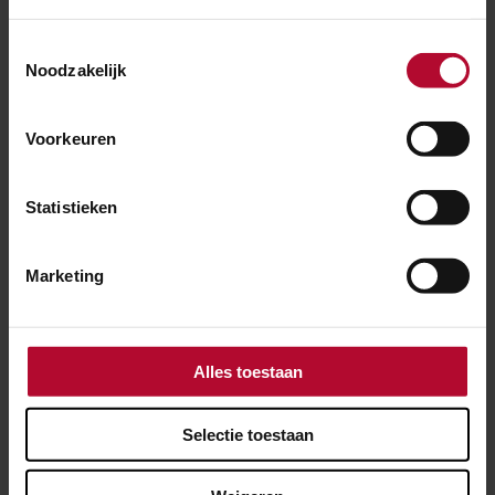
Toestemmingsselectie
Noodzakelijk
Voorkeuren
Ben je tevreden over de informatie op
deze pagina?
Statistieken
Ja
Nee
Marketing
Spoorwerkcheck
Alles toestaan
Woon of werk je binnen 300 meter van het
spoor? Maak dan gebruik van onze
Selectie toestaan
spoorwerkcheck. Je ziet direct welke
werkzaamheden in jouw buurt gepland staan.