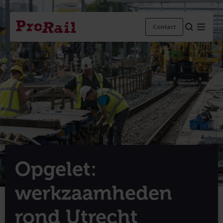
Navigatie
Homepage
Menu
Contact
ProRail
Opgelet:
werkzaamheden
rond Utrecht