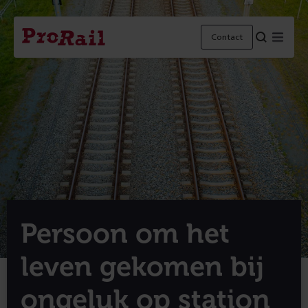
Navigatie
Homepage
Menu
Contact
ProRail
Persoon om het
leven gekomen bij
ongeluk op station