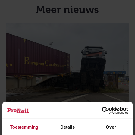
Meer nieuws
26 juli 2026
Toestemming
Details
Over
Aanrijding tussen vrachtwagen en