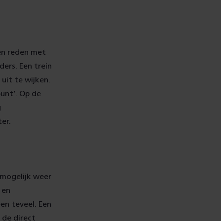
en reden met
ers. Een trein
uit te wijken.
unt’. Op de
g
ter.
 mogelijk weer
 en
en teveel. Een
p de direct