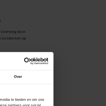
?
n overweg door
en incidenten op
e grootste bron
rweg in
oegang tot het
ntie en de
Over
na onmogelijk
 media te bieden en om ons
onze partners voor social