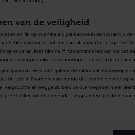
 een tunnel of brug.
ren van de veiligheid
vaties en ‘lik op stuk’-beleid pakken we in de tussentijd de v
jaar hebben we succesvol een aantal innovaties uitgetest. 
icht op ouderen. Met slimme (flits)camera’s hebben we het aa
ingen en weggebruikers en spoorlopers op heterdaad kunne
geëxperimenteerd met gekleurde vakken en bewegwijzering
dus de test in Baarn die aantoonde dat een gele overweg he
oel vergrootte en weggebruikers de overweg met meer alert
ze proef willen we de komende tijd op andere plekken gaan 