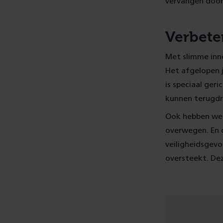
vervangen door
Verbete
Met slimme inno
Het afgelopen 
is speciaal ger
kunnen terugdr
Ook hebben we 
overwegen. En 
veiligheidsgev
oversteekt. De