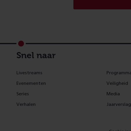
Footer
Snel naar
Livestreams
Programma
Evenementen
Veiligheid
Series
Media
Verhalen
Jaarversla