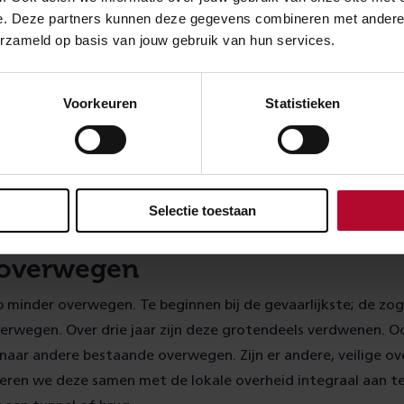
e. Deze partners kunnen deze gegevens combineren met andere in
e is voor ProRail reden om te streven naar het tot 0 reduc
erzameld op basis van jouw gebruik van hun services.
n en wel in eerste instantie op het reizigersnet. Hoe meer d
re weggebruikers van elkaar gescheiden worden, hoe veiliger
roming van het treinverkeer en wegverkeer. Terugdringen va
Voorkeuren
Statistieken
een gemakkelijke opgave. Dat is vooral een kwestie van lan
nen worden al overwegvrij aangelegd. Nu is het zaak, ook op
haalslag te maken. Jaarlijks pakt ProRail 30 overwegen aan. 
jaren gaan opvoeren.
Selectie toestaan
 overwegen
op minder overwegen. Te beginnen bij de gevaarlijkste; de 
rwegen. Over drie jaar zijn deze grotendeels verdwenen. 
 naar andere bestaande overwegen. Zijn er andere, veilige o
eren we deze samen met de lokale overheid integraal aan te