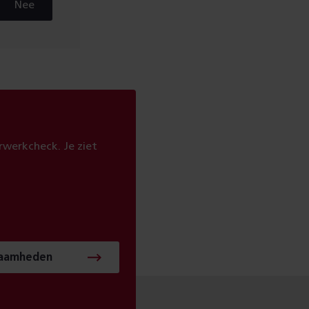
Nee
werkcheck. Je ziet
zaamheden