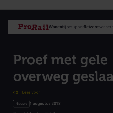
Navigatie
Homepage
Wonen
bij het spoor
Reizen
over het
ProRail
Proef met gele
overweg gesla
Lees voor
1 augustus 2018
Nieuws