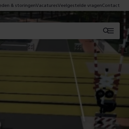
den & storingen
Vacatures
Veelgestelde vragen
Contact
Menu