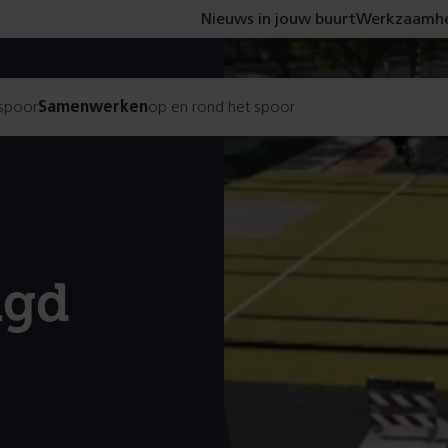
Nieuws in jouw buurt
Werkzaamhe
 spoor
Samenwerken
op en rond het spoor
agd