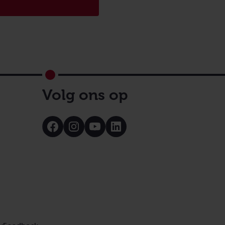
Volg ons op
Bezoek
Bezoek
Bezoek
Bezoek
onze
onze
onze
onze
Facebook
Instagram
Youtube
LinkedIn
pagina
pagina
pagina
pagina