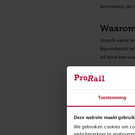
betrokken, de o
Waarom 
Steeds vaker l
bijvoorbeeld he
of rond een ov
Mede door deze
van verstoringe
ongeveer 80% v
spoor. Ook vor
Toestemming
baanvaksnelheid
op trajecten wa
Deze website maakt gebruik
We gebruiken cookies om cont
Naar nu
websiteverkeer te analyseren