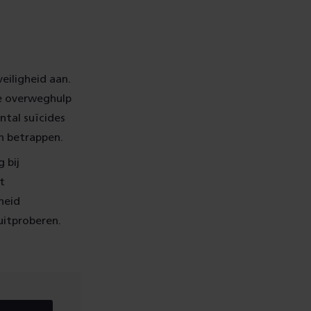
eiligheid aan.
De overweghulp
ntal suïcides
n betrappen.
 bij
t
heid
uitproberen.