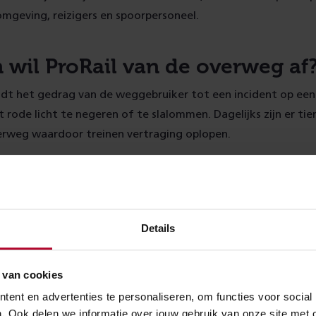
mgeving, reizigers en spoorpersoneel.
wil ProRail van de overweg af
eidt het gedrag van de weggebruiker tot een incident op ee
t rode licht te negeren of te slalommen. Dagelijks zijn er ti
erweg waardoor treinen vertraging oplopen.
 incidenten is een overweg een van de grootste – zo niet d
n van de treindienst. Zeker als je ook meeneemt dat de ove
an de suïcide gevallen en spoorlopers gebruikt wordt als t
men overwegen steeds meer een obstakel om de treinfreque
Details
 te verhogen. Het zogenaamde ‘spoorboekloos’ rijden is bij
ar veel overwegen liggen.
 van cookies
ent en advertenties te personaliseren, om functies voor social
l
. Ook delen we informatie over jouw gebruik van onze site met 