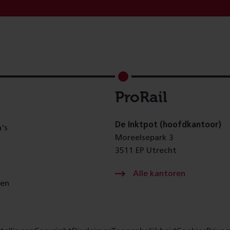
ProRail
De Inktpot (hoofdkantoor)
's
Moreelsepark 3
3511 EP Utrecht
Alle kantoren
gen