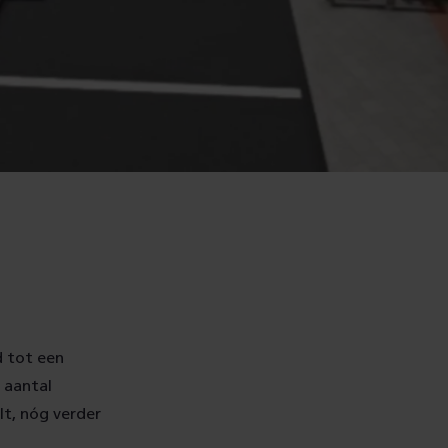
d tot een
t aantal
lt, nóg verder