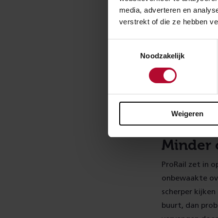
media, adverteren en analys
Het bovenstaand
verstrekt of die ze hebben v
aantal overwege
treinen en ande
Toestemmingsselectie
voor de doorst
Noodzakelijk
overwegen is g
Nieuwe spoorlij
het net, een in
we de komende 
Weigeren
Minder
ProRail zet in 
onbewaakte ove
scherper kijken
buurt, dan prob