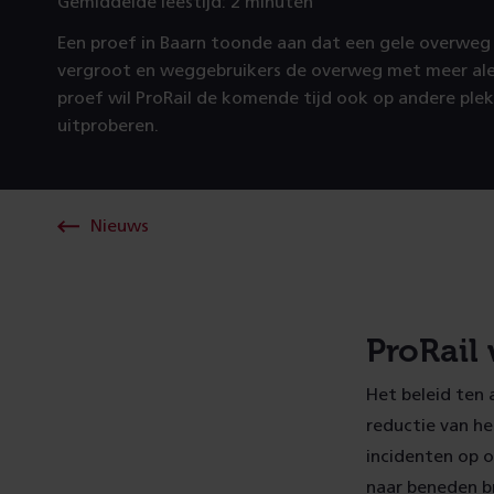
Gemiddelde leestijd: 2 minuten
Een proef in Baarn toonde aan dat een gele overweg 
vergroot en weggebruikers de overweg met meer ale
proef wil ProRail de komende tijd ook op andere ple
uitproberen.
Nieuws
ProRail
Het beleid ten
reductie van he
incidenten op o
naar beneden b