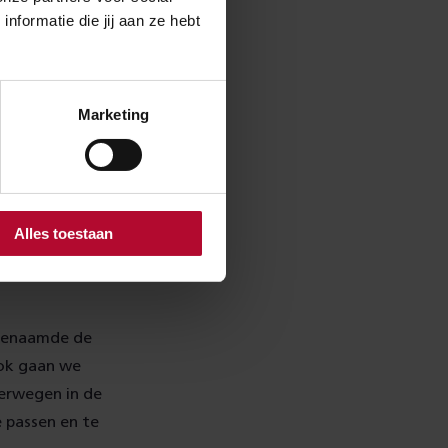
formatie die jij aan ze hebt
eren van het
e verschillende
 en beter dit is
n het aantal
Marketing
ge adem.
 de rest van
Dit tempo willen
Alles toestaan
zogenaamde de
Ook gaan we
verwegen in de
 passen en te