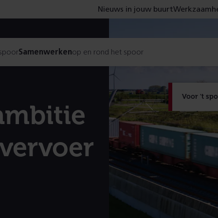
Nieuws in jouw buurt
Werkzaamhe
 spoor
Samenwerken
op en rond het spoor
Voor 't sp
ambitie
vervoer