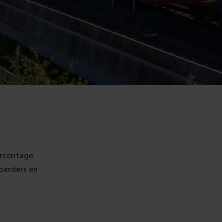
ercentage
voerders en