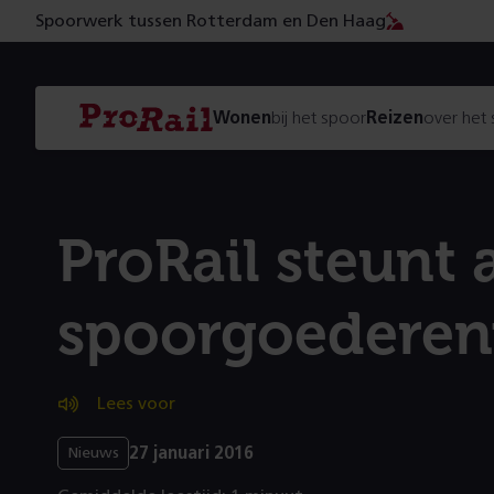
Spoorwerk tussen Rotterdam en Den Haag
Navigatie
Homepage
Wonen
bij het spoor
Reizen
over het
ProRail
ProRail steunt 
spoorgoederen
Lees voor
27 januari 2016
Nieuws