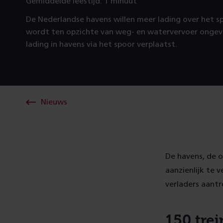
Gemiddelde leestijd: 1 minuut
De Nederlandse havens willen meer lading over het s
wordt ten opzichte van weg- en watervervoer ongev
lading in havens via het spoor verplaatst.
Nieuws
De havens, de 
aanzienlijk te 
verladers aantr
150 tre