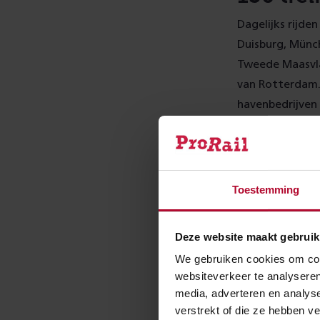
Dagelijks rijde
Duisburg, Münc
Tweede Maasvlak
van Rotterdam.
havenbedrijven
vervoeren. Het 
snel te vervoer
Optimal
Toestemming
ProRail rijdt z
Deze website maakt gebruik
realiseren, daa
We gebruiken cookies om cont
spoorinfrastruc
websiteverkeer te analyseren
de goederenmar
media, adverteren en analys
verstrekt of die ze hebben v