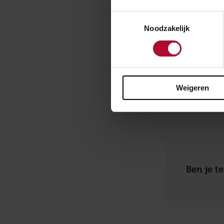
Meer tr
Toestemmingsselectie
Noodzakelijk
De groei-ambiti
Samen met de g
de bestaande ca
of zwaarder te 
samen met de ha
Weigeren
samenwerkingsp
Ben je t