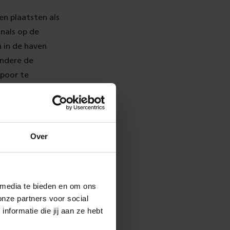
en plaatsten als
nals op de
 in de haven
andere de
spoor te
vorm
, om lading
Over
ie groei te
een betrouwbare
 media te bieden en om ons
verlening aan
onze partners voor social
formatie die jij aan ze hebt