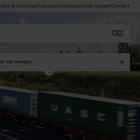
den & storingen
Vacatures
Veelgestelde vragen
Contact
Menu
oor van morgen
Bericht
sluiten
Met de campagne 'Voor 't spoor naar morgen' laten 
we zien wat er vandaag gebeurt en wat dat - 
figuurlijk gezien - morgen oplevert.
Lees meer