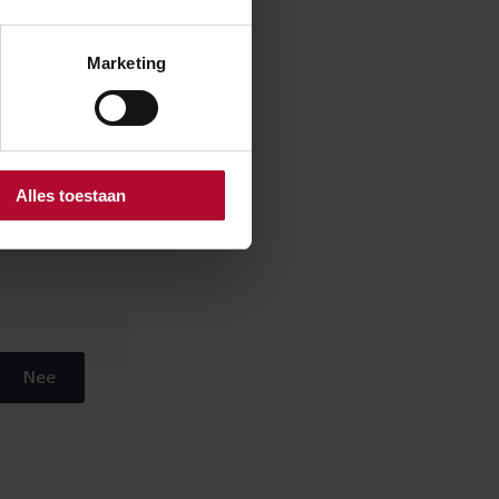
Marketing
 gaan rijden.
aan met
nen te rijden,
rover praten wij
rders in het
Alles toestaan
Nee