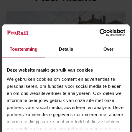
Toestemming
Details
Over
Deze website maakt gebruik van cookies
We gebruiken cookies om content en advertenties te
personaliseren, om functies voor social media te bieden
en om ons websiteverkeer te analyseren. Ook delen we
informatie over jouw gebruik van onze site met onze
partners voor social media, adverteren en analyse. Deze
30 juli 2026
partners kunnen deze gegevens combineren met andere
Elf dagen hinder voor reizigers tussen
informatie die jij aan ze hebt verstrekt of die ze hebben
Utrecht en ’s-Hertogenbosch
verzameld op basis van jouw gebruik van hun services.