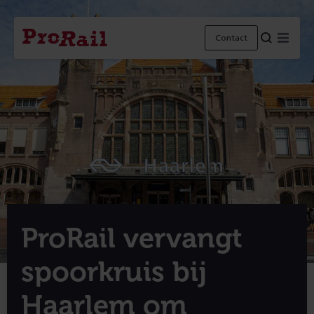
Navigatie
Homepage
Menu
Contact
ProRail
ProRail vervangt
spoorkruis bij
Haarlem om