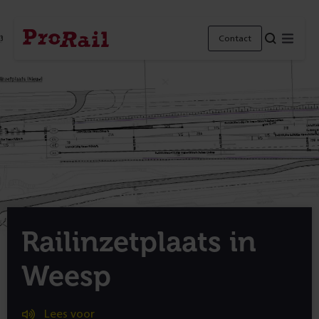
Navigatie
Homepage
Menu
Contact
ProRail
Railinzetplaats in
Weesp
Lees voor