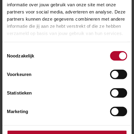
informatie over jouw gebruik van onze site met onze
partners voor social media, adverteren en analyse. Deze
partners kunnen deze gegevens combineren met andere
informatie die jij aan ze hebt verstrekt of die ze hebben
verzameld op basis van jouw gebruik van hun services.
Toestemmingsselectie
Noodzakelijk
27 juli 2026
Meer ruimte voor reizigers op station
Weesp
Voorkeuren
Statistieken
Marketing