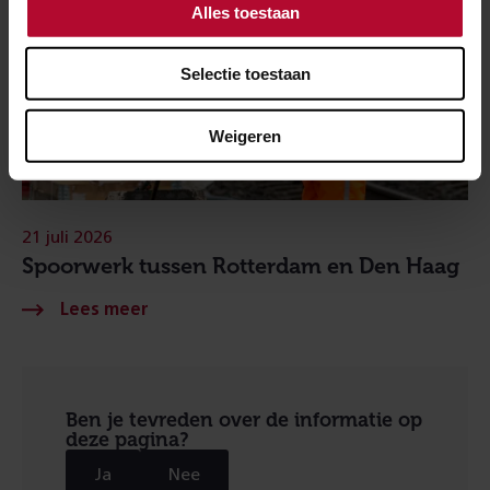
Alles toestaan
Selectie toestaan
Weigeren
21 juli 2026
Spoorwerk tussen Rotterdam en Den Haag
Ben je tevreden over de informatie op
deze pagina?
Ja
Nee