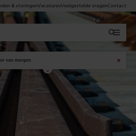
den & storingen
Vacatures
Veelgestelde vragen
Contact
Menu
oor van morgen
Bericht
sluiten
Met de campagne 'Voor 't spoor naar morgen' laten 
we zien wat er vandaag gebeurt en wat dat - 
figuurlijk gezien - morgen oplevert.
Lees meer