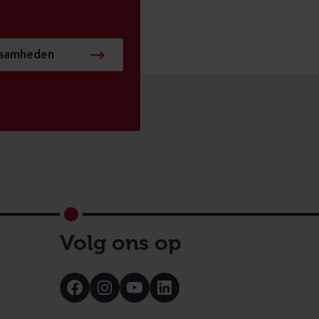
zaamheden
Volg ons op
Bezoek
Bezoek
Bezoek
Bezoek
onze
onze
onze
onze
Facebook
Instagram
Youtube
LinkedIn