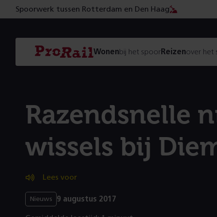
Spoorwerk tussen Rotterdam en Den Haag
Navigatie
Homepage
Wonen
bij het spoor
Reizen
over het
ProRail
Razendsnelle 
wissels bij Di
Lees voor
9 augustus 2017
Nieuws