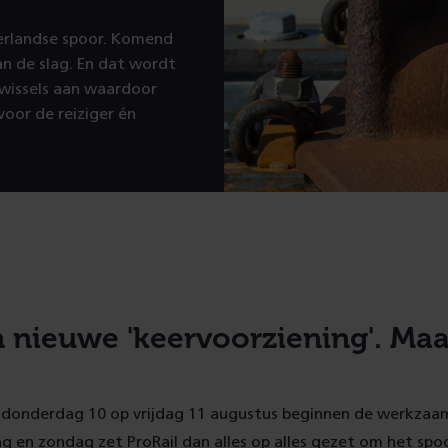
erlandse spoor. Komend
n de slag. En dat wordt
swissels aan waardoor
voor de reiziger én
 nieuwe 'keervoorziening'. Maa
n donderdag 10 op vrijdag 11 augustus beginnen de werkza
ag en zondag zet ProRail dan alles op alles gezet om het spo