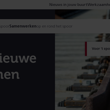
Nieuws in jouw buurt
Werkzaamhe
 spoor
Samenwerken
op en rond het spoor
Voor 't sp
nieuwe
emen