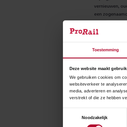
vernieuwen, ou
een zogenaamde 
vertrekken in d
trein niet hoef
High-te
Toestemming
Verder sluiten 
Deze website maakt gebruik
een snelheid va
We gebruiken cookies om cont
hoeven af te re
websiteverkeer te analyseren
naar Schiphol e
media, adverteren en analys
uiteraard. Dele
verstrekt of die ze hebben v
Dat is kostenef
weer zoals gebr
Toestemmingsselectie
Reisplanner van
Noodzakelijk