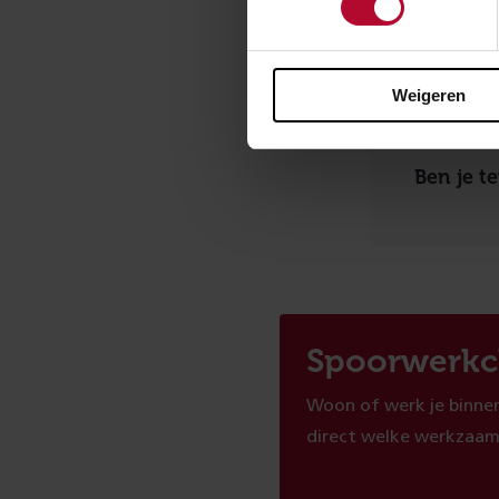
Weigeren
Ben je t
Spoorwerkc
Woon of werk je binnen
direct welke werkzaam