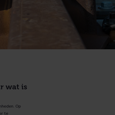
r wat is
amheden. Op
or te