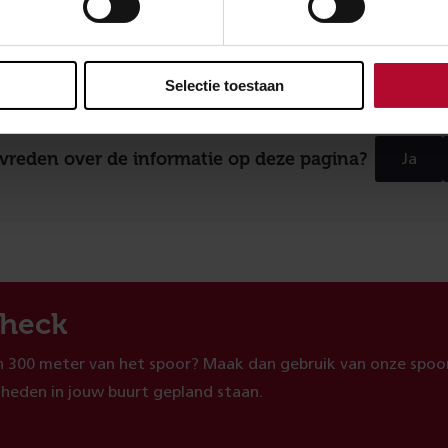
Selectie toestaan
evreden over de informatie op deze pagina?
Ja
heck
 300 meter van het spoor? Maak dan gebruik van onze spoor
heden in jouw buurt gepland staan.