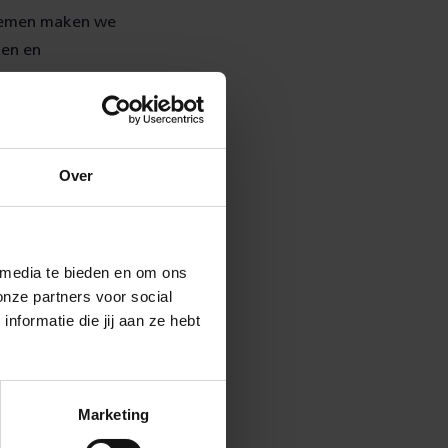
Diemen maken we
len en
 tijd omdat de
Over
 wissels met
 treinen niet
 media te bieden en om ons
 het traject
onze partners voor social
renvervoer
formatie die jij aan ze hebt
ers in het land.
jden de treinen
 op de
Marketing