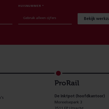
HUISNUMMER
Bekijk werk
ProRail
De Inktpot (hoofdkantoor)
's
Moreelsepark 3
3511 EP Utrecht