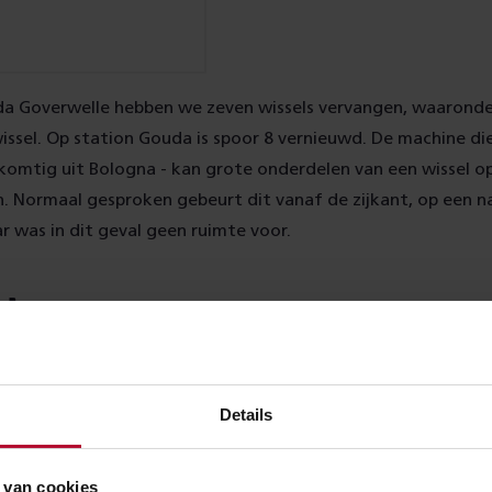
uda Goverwelle hebben we zeven wissels vervangen, waaronde
ssel. Op station Gouda is spoor 8 vernieuwd. De machine die 
fkomtig uit Bologna - kan grote onderdelen van een wissel o
n. Normaal gesproken gebeurt dit vanaf de zijkant, op een 
r was in dit geval geen ruimte voor.
rk
uwing moet ervoor zorgen dat de driehoek Gouda-Rotterd
ilig en goed berijdbaar blijft voor reizigers- en goederenver
Details
 totaal 62 wissels, 8600 meter rails, dwarsliggers en ballast
en kabels en leidingen over 3 kilometer.
 van cookies