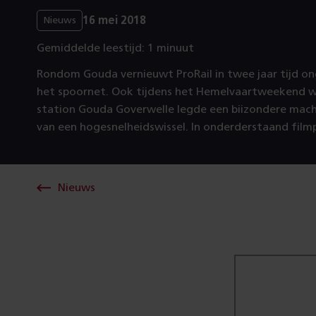
16 mei 2018
Nieuws
Gemiddelde leestijd: 1 minuut
Rondom Gouda vernieuwt ProRail in twee jaar tijd o
het spoornet. Ook tijdens het Hemelvaartweekend we
station Gouda Goverwelle legde een biizondere machi
van een hogesnelheidswissel. In onderderstaand filmpj
Nieuws