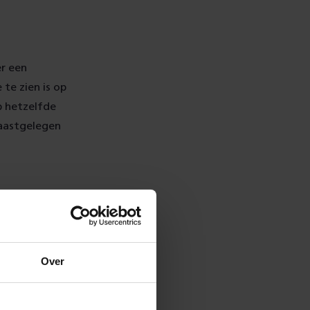
r een
te zien is op
p hetzelfde
naastgelegen
am-Den Haag
voer. Zo
Over
 over een lengte