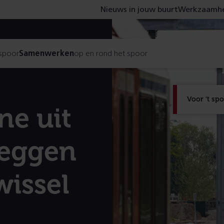
Nieuws in jouw buurt
Werkzaamhe
 spoor
Samenwerken
op en rond het spoor
Voor 't sp
ne uit
 leggen
issel