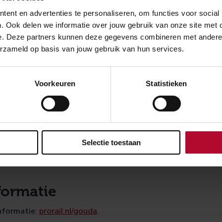
ng werkzaamheden
ent en advertenties te personaliseren, om functies voor social
. Ook delen we informatie over jouw gebruik van onze site met 
ige onderhoudswerkzaamheden op en rondom Gouda en Gou
e. Deze partners kunnen deze gegevens combineren met andere in
7. In 2018 en 2019 gaat het werk verder, met in 2018 vier p
erzameld op basis van jouw gebruik van hun services.
kzaamheden:
4 mei 2018 op en rondom Gouda en Gouda Goverwelle
(in het
Voorkeuren
Statistieken
eekend, afgerond)
5 juni 2018 op en rondom Gouda en Gouda Goverwelle
tot 7 augustus 2018 op en rondom Gouda
Selectie toestaan
6 november 2018 op en rondom Gouda
formatie
informatie:
prorail.nl/gouda
.