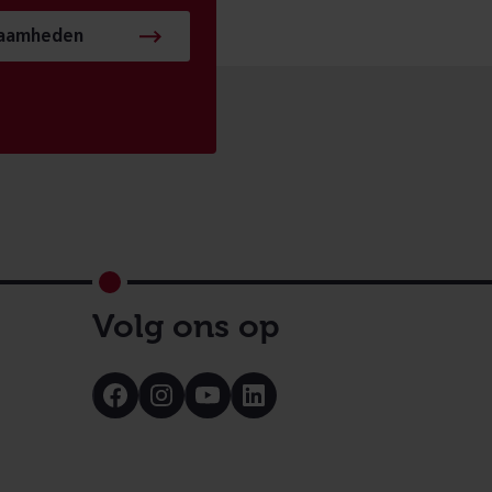
zaamheden
Volg ons op
Bezoek
Bezoek
Bezoek
Bezoek
onze
onze
onze
onze
Facebook
Instagram
Youtube
LinkedIn
pagina
pagina
pagina
pagina