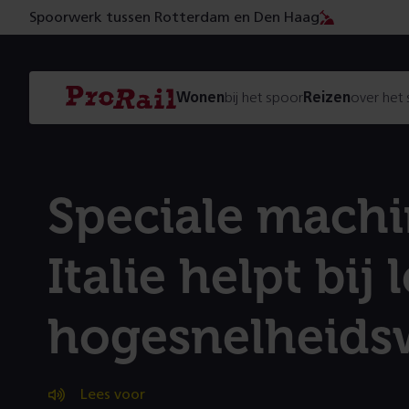
Spoorwerk tussen Rotterdam en Den Haag
Navigatie
Homepage
Wonen
bij het spoor
Reizen
over het
ProRail
Speciale machi
Italie helpt bij
hogesnelheidsw
Lees voor