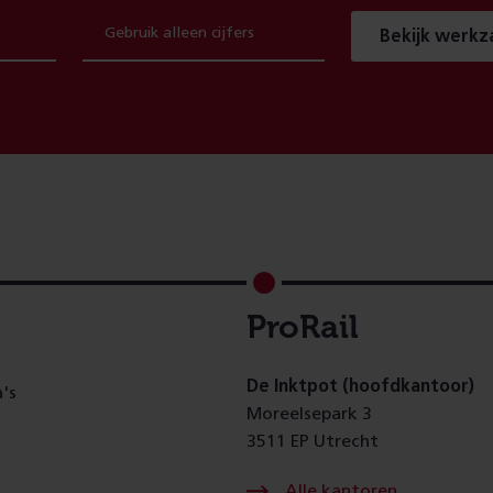
Bekijk werk
ProRail
De Inktpot (hoofdkantoor)
's
Moreelsepark 3
3511 EP Utrecht
Alle kantoren