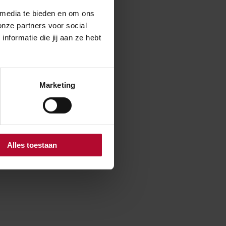
 media te bieden en om ons
onze partners voor social
da Goverwelle
formatie die jij aan ze hebt
eriodes met
Marketing
Alles toestaan