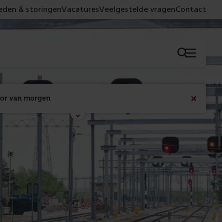
den & storingen
Vacatures
Veelgestelde vragen
Contact
Menu
oor van morgen
Bericht
sluiten
Met de campagne 'Voor 't spoor naar morgen' laten 
we zien wat er vandaag gebeurt en wat dat - 
figuurlijk gezien - morgen oplevert.
Lees meer