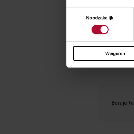
Toestemmingsselectie
Buitenr
Noodzakelijk
Als de ruwbouw 
uitmaken van d
bestaat uit twe
Weigeren
onder het spoor
waarop weg- en 
Ben je t