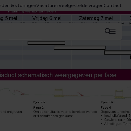
den & storingen
Vacatures
Veelgestelde vragen
Contact
Menu