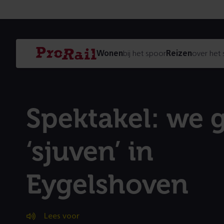
Navigatie
Homepage
Wonen
bij het spoor
Reizen
over het
ProRail
Spektakel: we 
‘sjuven’ in
Eygelshoven
Lees voor