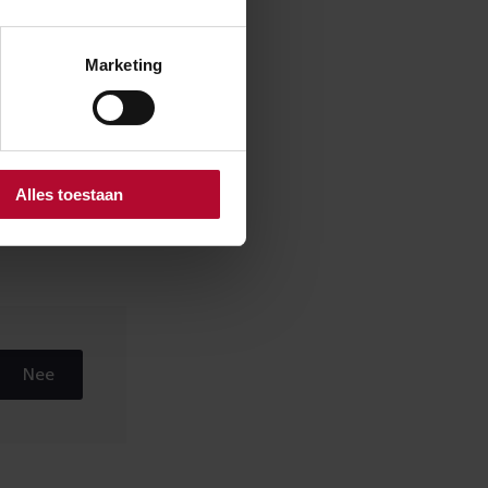
Marketing
t die deel
e straks
 nieuwe ringweg
Alles toestaan
e manier
Nee