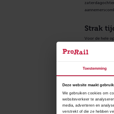
zaterdagochten
aannemerscomb
Strak t
Voor de hele op
die periode mo
tunnelmoot op 
teruggebouwd z
Toestemming
Tribune
Deze website maakt gebruik
Het op zijn ple
We gebruiken cookies om cont
meter hoog is n
websiteverkeer te analyseren
te nemen, is e
media, adverteren en analys
op het nabij ge
verstrekt of die ze hebben v