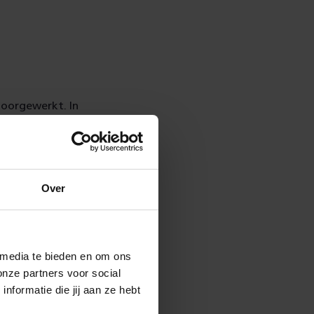
doorgewerkt. In
ven en de
er
.
Over
ter lang en 9
 media te bieden en om ons
geven een kijkje
onze partners voor social
. Parkeren kan
formatie die jij aan ze hebt