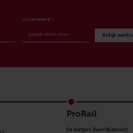
HUISNUMMER
Bekijk werk
ProRail
De Inktpot (hoofdkantoor)
's