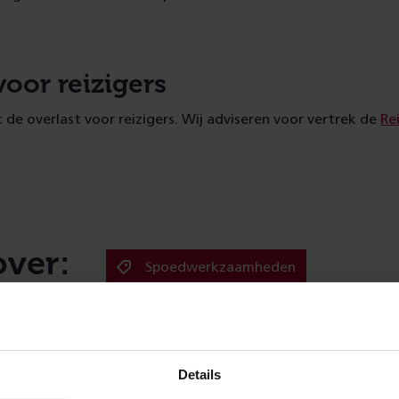
oor reizigers
t de overlast voor reizigers. Wij adviseren voor vertrek de
Re
over:
Spoedwerkzaamheden
Meer nieuws
Details