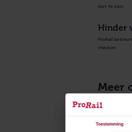
niet te zien.
Hinder v
ProRail betreur
checken.
Meer 
Toestemming