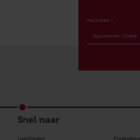
POSTCODE
Footer
Snel naar
Livestreams
Programma