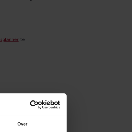
isplanner
te
Over