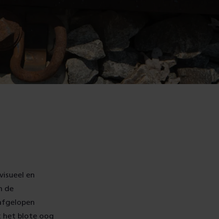
visueel en
n de
 afgelopen
 het blote oog