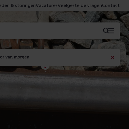
den & storingen
Vacatures
Veelgestelde vragen
Contact
Menu
oor van morgen
Bericht
sluiten
Met de campagne 'Voor 't spoor naar morgen' laten 
we zien wat er vandaag gebeurt en wat dat - 
figuurlijk gezien - morgen oplevert.
Lees meer