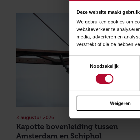
Deze website maakt gebruik
We gebruiken cookies om cont
websiteverkeer te analyseren
media, adverteren en analys
verstrekt of die ze hebben v
Toestemmingsselectie
Noodzakelijk
Weigeren
3 augustus 2026
Kapotte bovenleiding tussen
Amsterdam en Schiphol