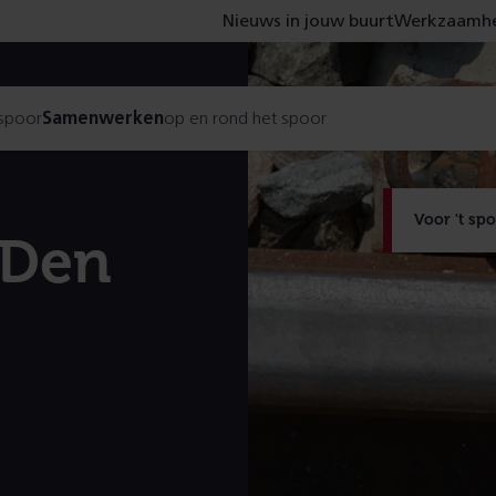
Nieuws in jouw buurt
Werkzaamhe
 spoor
Samenwerken
op en rond het spoor
Voor 't sp
 Den