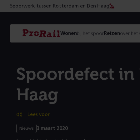
Spoorwerk tussen Rotterdam en Den Haag
Navigatie
Homepage
Wonen
bij het spoor
Reizen
over het
ProRail
Spoordefect in
Haag
Lees voor
3 maart 2020
Nieuws