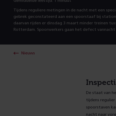
Gemiddelde leestijd: 1 minuut
Tijdens reguliere metingen in de nacht met een specia
gebrek geconstateerd aan een spoorstaaf bij station
daarvan rijden er dinsdag 3 maart minder treinen tu
Rotterdam. Spoorwerkers gaan het defect vannacht h
Nieuws
Inspect
De staat van he
tijdens regulie
spoorstaven kan
nacht naar vor