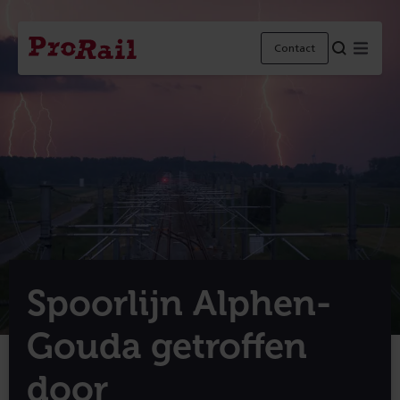
Navigatie
Homepage
Menu
Contact
ProRail
Spoorlijn Alphen-
Gouda getroffen
door