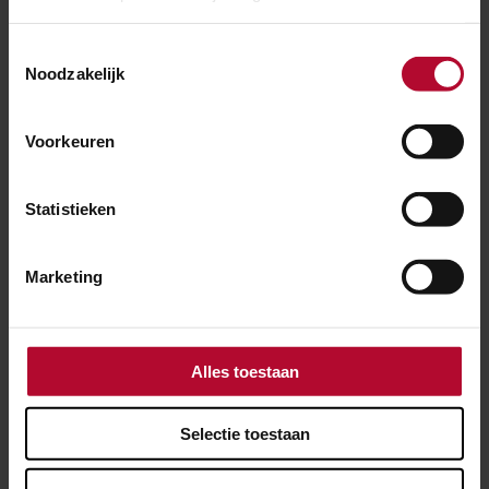
Toestemmingsselectie
Noodzakelijk
Voorkeuren
Statistieken
Marketing
Alles toestaan
21 juni 2026
Selectie toestaan
Tijdelijk onderstation Woerden binnen
week operationeel